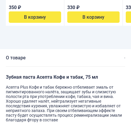
350 ₽
330 ₽
33
В корзину
В корзину
О товаре
Зубная паста Асепта Кофе и табак, 75 мл
Асепта Plus Кофе и табак бережно отбеливает эмаль от
пигментированного налёта, защищает зубы и слизистую
полости рта при употреблении кофе, табака, чая и вина.
Хорошо удаляет налёт, нейтрализует негативные
последствия курения, увлажняет слизистую и избавляет от
неприятного запаха. При своем отбеливающем эффекте
пасту будет осуществлять процесс реминерализации эмали
благодаря фтору в составе