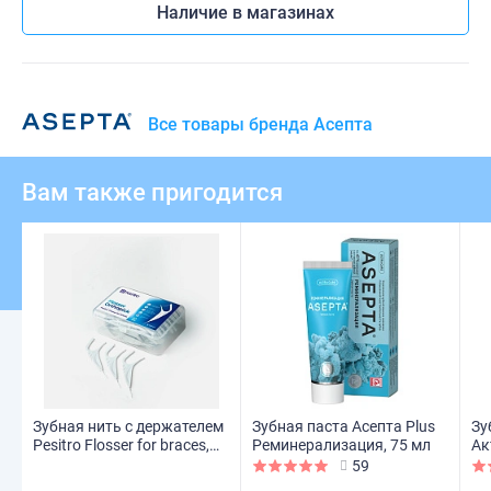
Наличие в магазинах
Все товары бренда Асепта
Вам также пригодится
Зубная нить с держателем
Зубная паста Асепта Plus
Зу
Pesitro Flosser for braces,
Реминерализация, 75 мл
Ак
50 шт
59