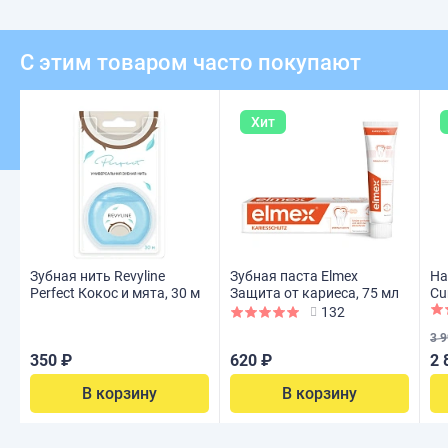
С этим товаром часто покупают
Хит
Зубная нить Revyline
Зубная паста Elmex
Набор 3+
Perfect Кокос и мята, 30 м
Защита от кариеса, 75 мл
Cu
132
3 9
350 ₽
620 ₽
2 
В корзину
В корзину