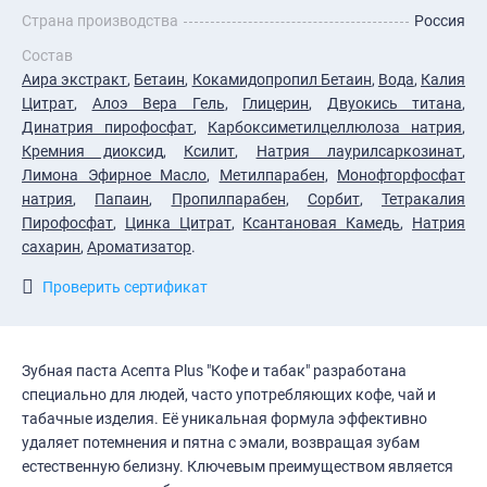
Страна производства
Россия
Состав
Аира экстракт
,
Бетаин
,
Кокамидопропил Бетаин
,
Вода
,
Калия
Цитрат
,
Алоэ Вера Гель
,
Глицерин
,
Двуокись титана
,
Динатрия пирофосфат
,
Карбоксиметилцеллюлоза натрия
,
Кремния диоксид
,
Ксилит
,
Натрия лаурилсаркозинат
,
Лимона Эфирное Масло
,
Метилпарабен
,
Монофторфосфат
натрия
,
Папаин
,
Пропилпарабен
,
Сорбит
,
Тетракалия
Пирофосфат
,
Цинка Цитрат
,
Ксантановая Камедь
,
Натрия
сахарин
,
Ароматизатор
.
Проверить сертификат
Зубная паста Асепта Plus "Кофе и табак" разработана
специально для людей, часто употребляющих кофе, чай и
табачные изделия. Её уникальная формула эффективно
удаляет потемнения и пятна с эмали, возвращая зубам
естественную белизну. Ключевым преимуществом является