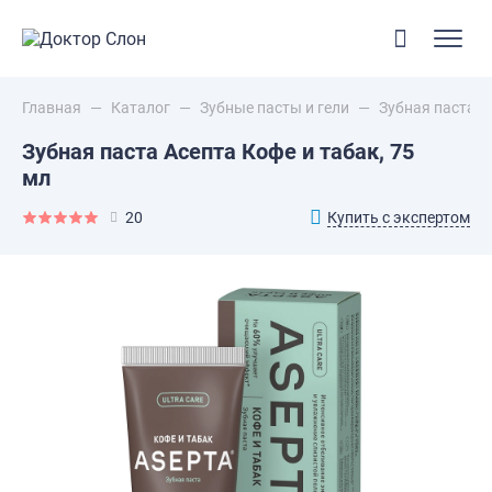
Главная
—
Каталог
—
Зубные пасты и гели
—
Зубная паста А
Зубная паста Асепта Кофе и табак, 75
мл
Купить с экспертом
20