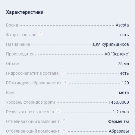
Характеристики
Бренд
Asepta
Фтор в составе
есть
Назначение
Для курильщиков
Производитель
АО "Вертекс"
Объём
75 мл
Гидроксиапатит в составе
есть
RDA (индекс абразивности)
120
Вкус
мята
Уровень фторидов (ppm)
1450.0000
Результат по шкале Vita
1-2 тона
Отбеливающий компонент
Ферменты
Отбеливающий компонент
Абразивы