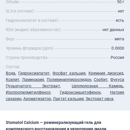
Объём
50 г
SLS в составе
нет
Гидроксиапатит в составе
есть
RDA (индекс абразивности)
нет данных
Вкус
мята
Уровень фторидов (ppm)
0.0000
Страна производства
Россия
Состав
Вода
,
Гидроксиапатит
,
Фосфат кальция
,
Кремния диоксид
,
Ксилит
,
Ламинария
,
Поливинилпирролидон
,
Сорбит
,
Фукуса
Пузырчатого Экстракт
,
Целлюлозная Камедь
,
Изопропилметилфенол
,
Гидроксиацетофенон
,
Натрия
сахарин
,
Ароматизатор
,
Лактат кальция
,
Экстракт овса
.
Stomatol Calcium — реминерализующий гель для
комплексного восстановления и укрепления эмали.