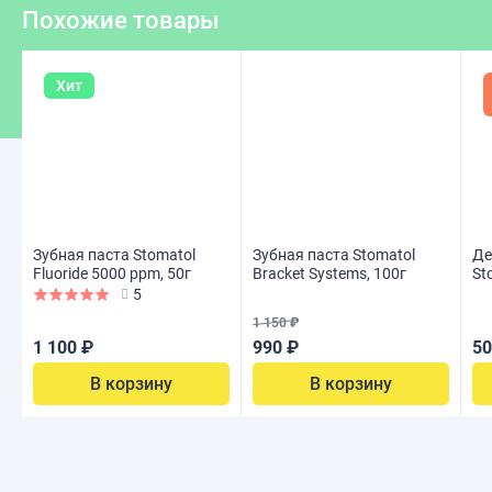
Похожие товары
Хит
Зубная паста Stomatol
Зубная паста Stomatol
Де
Fluoride 5000 ppm, 50г
Bracket Systems, 100г
St
(о
5
1 150 ₽
1 100 ₽
990 ₽
50
В корзину
В корзину