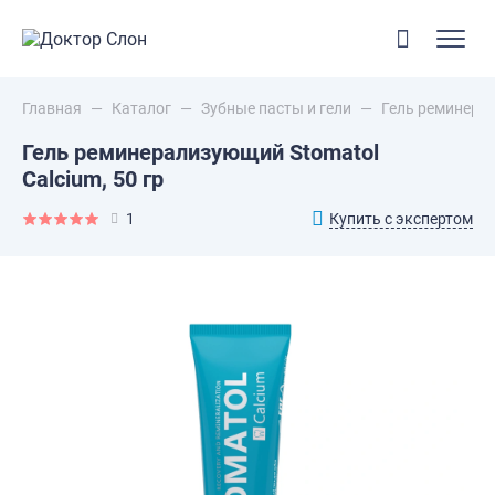
Главная
—
Каталог
—
Зубные пасты и гели
—
Гель реминерал
Гель реминерализующий Stomatol
Calcium, 50 гр
Купить с экспертом
1