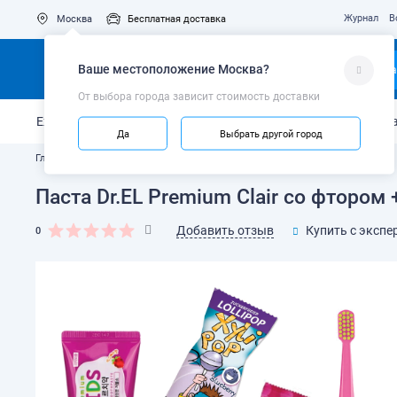
Журнал
В
Москва
Бесплатная доставка
Ваше местоположение
Москва
?
Ка
От выбора города зависит стоимость доставки
Ежедневный уход
Укрепление эмали
Защита от кариес
Да
Выбрать другой город
Главная
Каталог
Зубные пасты и гели
Паста Dr.EL Premium Clair со фтором
Добавить отзыв
Купить с экспе
0