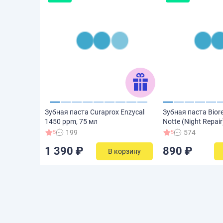
Зубная паста Curaprox Enzycal
Зубная паста Biore
1450 ppm, 75 мл
Notte (Night Repair
199
574
5
5
1 390 ₽
890 ₽
В корзину