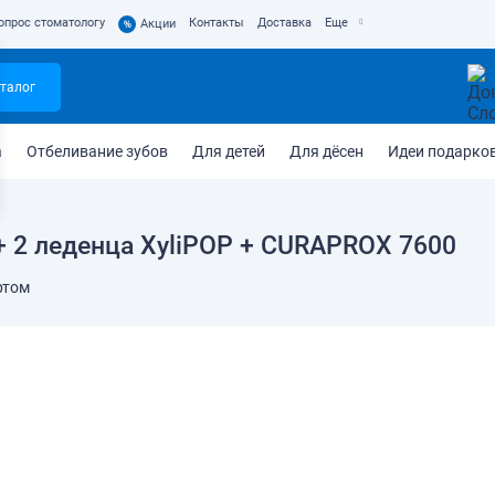
опрос стоматологу
Контакты
Доставка
Еще
%
Акции
талог
а
Отбеливание зубов
Для детей
Для дёсен
Идеи подарко
 + 2 леденца XyliPOP + CURAPROX 7600
ртом