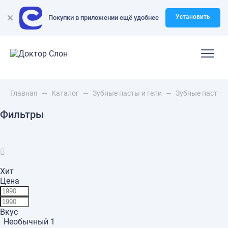
Установить
Покупки в приложении ещё удобнее
Главная
—
Каталог
—
Зубные пасты и гели
—
Зубные пасты д
Фильтры
Хит
Цена
Вкус
Необычный
1