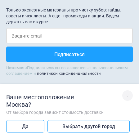
Только экспертные материалы про чистку зубов: гайды,
советы и чек листы. А еще - промокоды и акции. Будем
держать вас в курсе.
Нажимая «Подписаться» вы соглашаетесь с пользовательским
соглашением и
политикой конфиденциальности
Ваше местоположение
Обратная связь
info@doctorslon.ru
Москва
?
ежедневно c 9:00 до 21:00
Написать в поддержку
От выбора города зависит стоимость доставки
Лучше без VPN
Да
Выбрать другой город
Так сайт работает быстрее
Каталог
Корзина
Меню
Профиль
Главная
Для организаций и
opt@doctorslon.ru