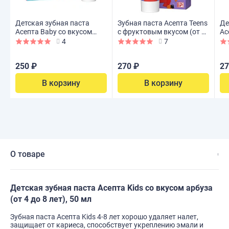
Детская зубная паста
Зубная паста Асепта Teens
Де
Асепта Baby со вкусом
с фруктовым вкусом (от 8
Ас
клубники ( от 0 до 3 лет),
лет), 50 мл
ар
4
7
50 мл
250 ₽
270 ₽
27
В корзину
В корзину
О товаре
Детская зубная паста Асепта Kids со вкусом арбуза
(от 4 до 8 лет), 50 мл
Зубная паста Асепта Kids 4-8 лет хорошо удаляет налет,
защищает от кариеса, способствует укреплению эмали и