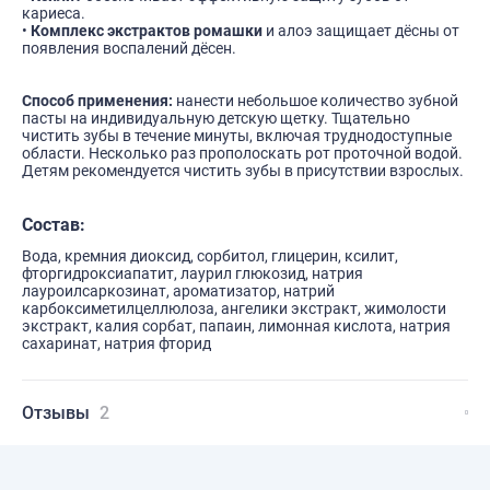
кариеса.
•
Комплекс экстрактов ромашки
и алоэ защищает дёсны от
появления воспалений дёсен.
Способ применения:
нанести небольшое количество зубной
пасты на индивидуальную детскую щетку. Тщательно
чистить зубы в течение минуты, включая труднодоступные
области. Несколько раз прополоскать рот проточной водой.
Детям рекомендуется чистить зубы в присутствии взрослых.
Состав:
Вода, кремния диоксид, сорбитол, глицерин, ксилит,
фторгидроксиапатит, лаурил глюкозид, натрия
лауроилсаркозинат, ароматизатор, натрий
карбоксиметилцеллюлоза, ангелики экстракт, жимолости
экстракт, калия сорбат, папаин, лимонная кислота, натрия
сахаринат, натрия фторид
Отзывы
2