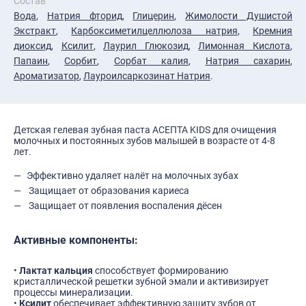
Состав
Вода
,
Натрия фторид
,
Глицерин
,
Жимолости Душистой
Экстракт
,
Карбоксиметилцеллюлоза натрия
,
Кремния
диоксид
,
Ксилит
,
Лаурил Глюкозид
,
Лимонная Кислота
,
Папаин
,
Сорбит
,
Сорбат калия
,
Натрия сахарин
,
Ароматизатор
,
Лауроилсаркозинат Натрия
.
Детская гелевая зубная паста АСЕПТА KIDS для очищения
молочных и постоянных зубов малышей в возрасте от 4-8
лет.
Эффективно удаляет налёт на молочных зубах
Защищает от образования кариеса
Защищает от появления воспаления дёсен
Активные компоненты:
•
Лактат кальция
способствует формированию
кристаллической решетки зубной эмали и активизирует
процессы минерализации.
•
Ксилит
обеспечивает эффективную защиту зубов от