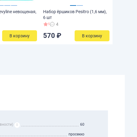
evyline невощеная,
Набор ёршиков Pesitro (1,6 мм),
6 шт
4
5
570 ₽
В корзину
В корзину
вности)
60
просекко