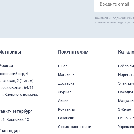
Нажимая «Подписаться» 
политикой конфиденциал
Магазины
Покупателям
Катало
Москва
О нас
Всё со с
есковский пер, 4
Магазины
Ирригат
аганская, 2 (1 этаж)
Доставка
Электрич
рофсоюзная, 64/66
Журнал
Насадки 
л. Киевского вокзала,
2
Акции
Мануаль
Контакты
Зубные п
Санкт-Петербург
Вакансии
Пенки и 
аб. Карповки, 13
Стоматолог ответит
Укреплен
Краснодар