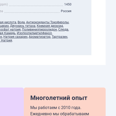
(ppm)
1450
ва
Россия
ая кислота
,
Вода
,
Антиоксиданты Токоферолы
,
ицерин
,
Двуокись титана
,
Кремния диоксид
,
осфат натрия
,
Поливинилпирролидон
,
Слюда
,
ая Камедь
,
Изопропилметилфенол
,
он
,
Натрия сахарин
,
Ароматизатор
,
Тартразин
,
 Натрия
.
Многолетний опыт
Мы работаем с 2010 года.
Ежедневно мы обрабатываем