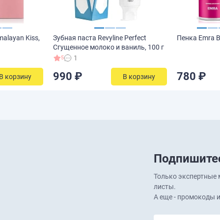
alayan Kiss,
Зубная паста Revyline Perfect
Пенка Emra B
Сгущенное молоко и ваниль, 100 г
1
5
990 ₽
780 ₽
В корзину
В корзину
Подпишитес
Только экспертные м
листы.
А еще - промокоды и