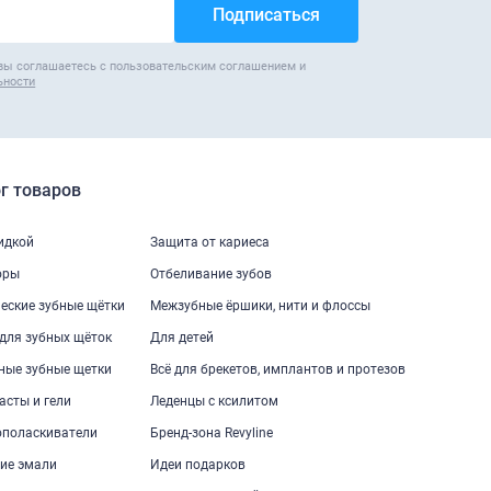
вы соглашаетесь с пользовательским соглашением и
ьности
г товаров
кидкой
Защита от кариеса
оры
Отбеливание зубов
еские зубные щётки
Межзубные ёршики, нити и флоссы
для зубных щёток
Для детей
ные зубные щетки
Всё для брекетов, имплантов и протезов
асты и гели
Леденцы с ксилитом
ополаскиватели
Бренд-зона Revyline
ие эмали
Идеи подарков