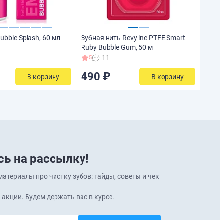
ubble Splash, 60 мл
Зубная нить Revyline PTFE Smart
Ruby Bubble Gum, 50 м
11
5
490 ₽
В корзину
В корзину
ь на рассылку!
атериалы про чистку зубов: гайды, советы и чек
 акции. Будем держать вас в курсе.