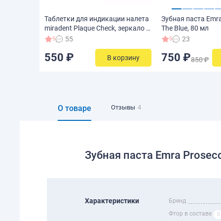
Таблетки для индикации налета
Зубная паста Emra
miradent Plaque Check, зеркало +
The Blue, 80 мл
3 шт.
55
23
5
5
550 ₽
750 ₽
В корзину
850 ₽
О товаре
Отзывы
4
Зубная паста Emra Prosec
Характеристики
Бренд
Фтор в составе