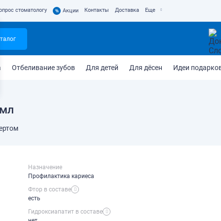
опрос стоматологу
Контакты
Доставка
Еще
%
Акции
талог
а
Отбеливание зубов
Для детей
Для дёсен
Идеи подарко
0мл
пертом
Назначение
Профилактика кариеса
Фтор в составе
есть
Гидроксиапатит в составе
нет