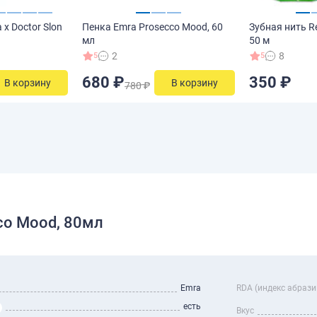
 x Doctor Slon
Пенка Emra Prosecco Mood, 60
Зубная нить R
мл
50 м
2
8
5
5
680 ₽
350 ₽
В корзину
В корзину
780 ₽
co Mood, 80мл
Emra
RDA (индекс абрази
есть
Вкус