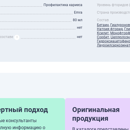
Профилактика кариеса
Уровень фторидов 
Emra
Страна производст
80 мл
Состав
Бетаин
,
Гиалуронов
нет
Натрия фторид
,
Гл
Ксилит
,
Монофторф
 составе
нет
Сорбит
,
Целлюлозн
Гидроксиацетофен
Лауроилсаркозинат
ертный подход
Оригинальная
продукция
ые консультанты
олную информацию о
В каталоге представлены