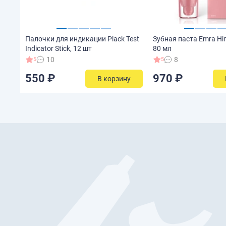
Палочки для индикации Plack Test
Зубная паста Emra Him
Indicator Stick, 12 шт
80 мл
10
8
5
5
550 ₽
970 ₽
В корзину