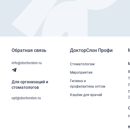
Обратная связь
ДокторСлон Профи
info@doctorslon.ru
Стоматологам
В
Мероприятия
Т
Гигиена и
Для организаций и
П
профилактика оптом
стоматологов
П
Кэшбек для врачей
opt@doctorslon.ru
Н