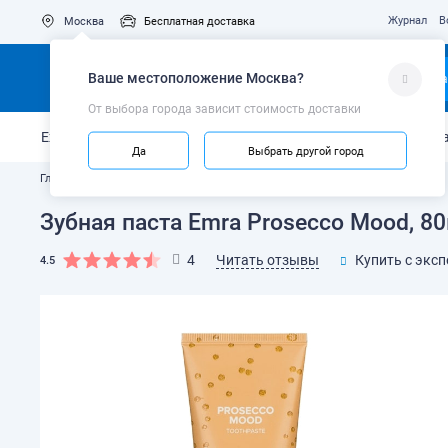
Журнал
В
Москва
Бесплатная доставка
Ваше местоположение
Москва
?
Ка
От выбора города зависит стоимость доставки
Ежедневный уход
Укрепление эмали
Защита от кариес
Да
Выбрать другой город
Главная
Каталог
Зубные пасты и гели
Зубная паста Emra Prosecco Mood, 8
Читать отзывы
4
Купить с экс
4.5