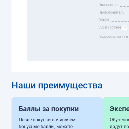
Назначение
Производитель
Объём
SLS в составе
Гидроксиапатит в
Наши преимущества
Баллы за покупки
Эксп
После покупки начисляем
Обученн
бонусные баллы, можете
дадут п