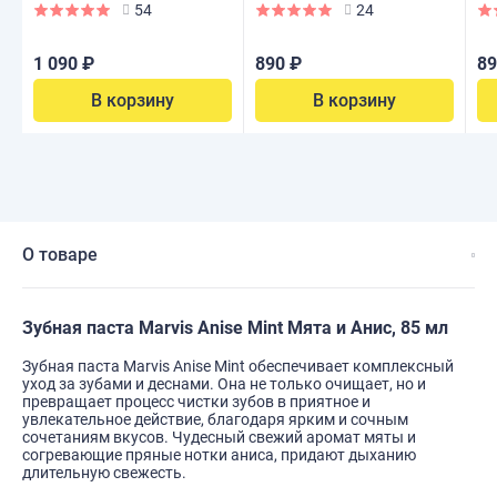
Отбеливающая 85 мл
Классическая мята 85 мл
85
54
24
1 090 ₽
890 ₽
89
В корзину
В корзину
О товаре
Зубная паста Marvis Anise Mint Мята и Анис, 85 мл
Зубная паста Marvis Anise Mint обеспечивает комплексный
уход за зубами и деснами. Она не только очищает, но и
превращает процесс чистки зубов в приятное и
увлекательное действие, благодаря ярким и сочным
сочетаниям вкусов. Чудесный свежий аромат мяты и
согревающие пряные нотки аниса, придают дыханию
длительную свежесть.