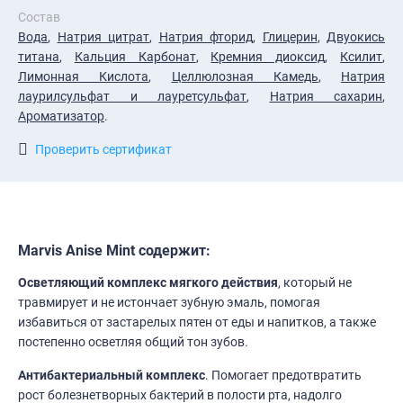
Состав
Вода
,
Натрия цитрат
,
Натрия фторид
,
Глицерин
,
Двуокись
титана
,
Кальция Карбонат
,
Кремния диоксид
,
Ксилит
,
Лимонная Кислота
,
Целлюлозная Камедь
,
Натрия
лаурилсульфат и лауретсульфат
,
Натрия сахарин
,
Ароматизатор
.
Проверить сертификат
Marvis Anise Mint содержит:
Осветляющий комплекс мягкого действия
, который не
травмирует и не истончает зубную эмаль, помогая
избавиться от застарелых пятен от еды и напитков, а также
постепенно осветляя общий тон зубов.
Антибактериальный комплекс
. Помогает предотвратить
рост болезнетворных бактерий в полости рта, надолго