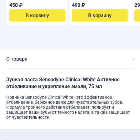
450 ₽
490 ₽
29
В корзину
В корзину
О товаре
Зубная паста Sensodyne Clinical White Активное
отбеливание и укрепление эмали, 75 мл
Новинка Sensodyne Clinical White - это эффективное
отбеливание, бережное даже для чувствительных зубов.
Формула тройного действия отбеливает, полирует и
защищает ваши зубы от темного налета, а также защищает
от чувствительности