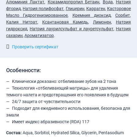
Алюминия Лактат
,
Кокамидопропил Бетаин
,
Вода
,
Натрия
фторид
,
Натрия полифосфат
,
Глицерин
,
Карраген
,
Касторовое
Масло Гидрогенизированное
,
Кремния диоксид
,
Сорбит
,
Калия Нитрат
,
Ксантановая Камедь
,
Лимонен
,
Натрия
гидроксид
,
Натрия лаурилсульфат и лауретсульфат
,
Натрия
сахарин
,
Ароматизатор
.
Проверить сертификат
Особенности:
Клинически доказано: отбеливание зубов на 2 тона
Технология «отбеливающей матрицы» для удаления
темного налета и предотвращения его появления в будущем
24/7 защита от чувствительности
Подходит для ежедневного использования, безопасна для
эмали
Имеет индекс абразивности (RDA) 117
Состав:
Aqua, Sorbitol, Hydrated Silica, Glycerin, Pentasodium