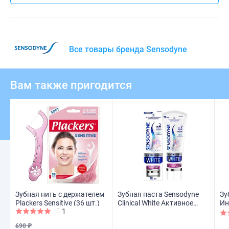
Все товары бренда Sensodyne
Вам также пригодится
Зубная нить с держателем
Зубная паста Sensodyne
Зу
Plackers Sensitive (36 шт.)
Clinical White Активное
Ин
1
отбеливание от темного
во
налета, 75 мл
690 ₽