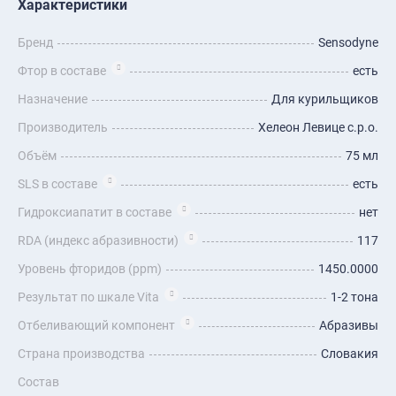
Характеристики
Бренд
Sensodyne
Фтор в составе
есть
Назначение
Для курильщиков
Производитель
Хелеон Левице с.р.о.
Объём
75 мл
SLS в составе
есть
Гидроксиапатит в составе
нет
RDA (индекс абразивности)
117
Уровень фторидов (ppm)
1450.0000
Результат по шкале Vita
1-2 тона
Отбеливающий компонент
Абразивы
Страна производства
Словакия
Состав