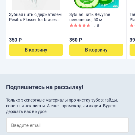
Зубная нить с держателем
Зубная нить Revyline
Та
Pesitro Flosser for braces,
невощеная, 50 м
Pl
50 шт
шт
8
350 ₽
350 ₽
39
В корзину
В корзину
Подпишитесь на рассылку!
Только экспертные материалы про чистку зубов: гайды,
советы и чек листы. А еще - промокоды и акции. Будем
держать вас в курсе.