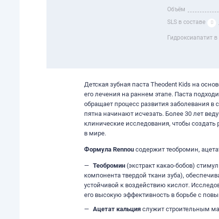
Объём
SLS в составе
Гидроксиапатит в
Детская зубная паста Theodent Kids на осно
его лечения на раннем этапе. Паста подходи
обращает процесс развития заболевания в с
пятна начинают исчезать. Более 30 лет ве
клинические исследования, чтобы создать 
в мире.
Формула Rennou
содержит теобромин, ацета
Теобромин
(экстракт какао-бобов) стиму
компонента твердой ткани зуба), обеспечи
устойчивой к воздействию кислот. Исследо
его высокую эффективность в борьбе с пов
Ацетат кальция
служит строительным ма