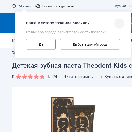
Журнал
В
Москва
Бесплатная доставка
Ваше местоположение
Москва
?
Ка
От выбора города зависит стоимость доставки
Ежедневный уход
Укрепление эмали
Защита от кариес
Да
Выбрать другой город
Главная
Каталог
Зубные пасты и гели
Детская зубная паста Theodent Kids с
Читать отзывы
24
Купить с эксп
5