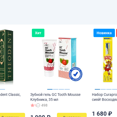
Хит
Новинка
ent Classic,
Зубной гель GC Tooth Mousse
Набор Curapro
Клубника, 35 мл
сияй! Восходя
498
5
1 680 ₽