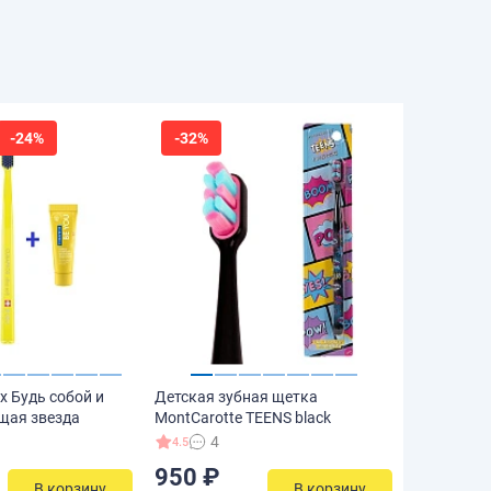
-24%
-32%
x Будь собой и
Детская зубная щетка
щая звезда
MontCarotte TEENS black
4
4.5
950 ₽
В корзину
В корзину