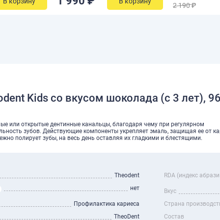
1 990 ₽
В корзину
В корзину
2 190 ₽
dent Kids со вкусом шоколада (c 3 лет), 96
ые или открытые дентинные канальцы, благодаря чему при регулярном
льность зубов. Действующие компоненты укрепляет эмаль, защищая ее от ка
ежно полирует зубы, на весь день оставляя их гладкими и блестящими.
Theodent
RDA (индекс абрази
нет
Вкус
Профилактика кариеса
Страна производст
TheoDent
Состав