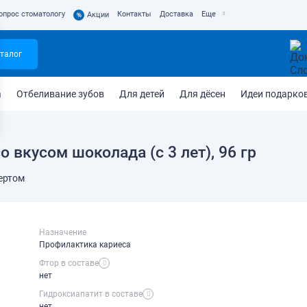
опрос стоматологу
Контакты
Доставка
Еще
%
Акции
талог
а
Отбеливание зубов
Для детей
Для дёсен
Идеи подарко
о вкусом шоколада (c 3 лет), 96 гр
ертом
Назначение
Профилактика кариеса
Фтор в составе
нет
Гидроксиапатит в составе
нет