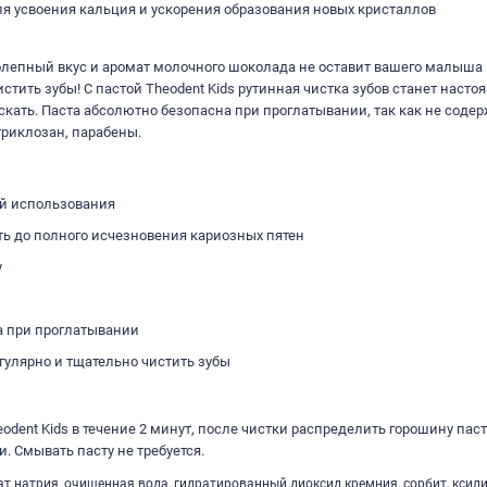
я усвоения кальция и ускорения образования новых кристаллов
лепный вкус и аромат молочного шоколада не оставит вашего малыша
стить зубы! С пастой Theodent Kids рутинная чистка зубов станет наст
ускать. Паста абсолютно безопасна при проглатывании, так как не соде
триклозан, парабены.
ей использования
ть до полного исчезновения кариозных пятен
у
а при проглатывании
гулярно и тщательно чистить зубы
eodent Kids в течение 2 минут, после чистки распределить горошину пас
ки. Смывать пасту не требуется.
ат натрия, очищенная вода, гидратированный диоксид кремния, сорбит, ксили