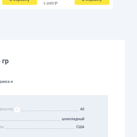
1 390 ₽
 гр
риеса и
вности)
40
шоколадный
ва
США