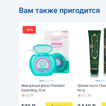
Вам также пригодится
-37%
Межзубный флосс President
Зубная паста Theod
Expanding, 20 м
96 гр
8
24
5
5