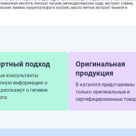
 лимонная кислота, бензоат натрия, мелкодисперсная сода, экстракт стевии,
пасная замена лаурилсульфата натрия), масло мятыи экстракт ванили и
ертный подход
Оригинальная
продукция
ые консультанты
олную информацию о
В каталоге представлены
 расскажут о гигиене
только оригинальные и
рта
сертифицированные това