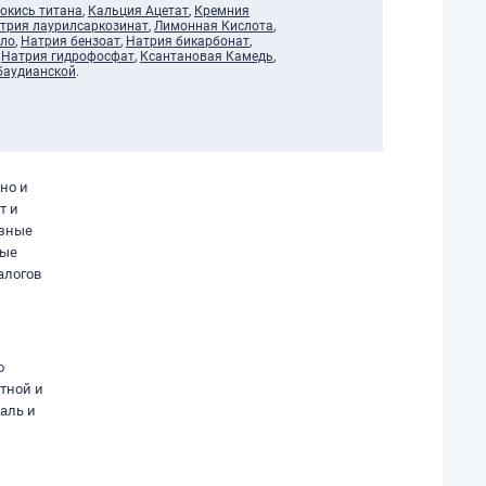
окись титана
,
Кальция Ацетат
,
Кремния
трия лаурилсаркозинат
,
Лимонная Кислота
,
сло
,
Натрия бензоат
,
Натрия бикарбонат
,
,
Натрия гидрофосфат
,
Ксантановая Камедь
,
ебаудианской
.
но и
т и
озные
ные
алогов
о
тной и
аль и