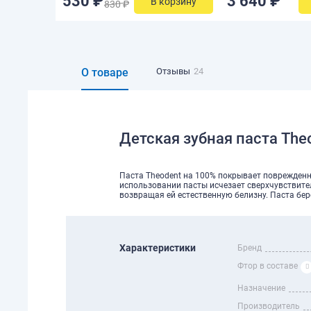
530 ₽
3 640 ₽
В корзину
830 ₽
О товаре
Отзывы
24
Детская зубная паста Theo
Паста Theodent на 100% покрывает поврежденн
использовании пасты исчезает сверхчувствите
возвращая ей естественную белизну. Паста бер
Характеристики
Бренд
Фтор в составе
Назначение
Производитель