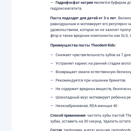
Гидрофосфат натрия
является буфером дл
гидроксиапатита.
Паста подходит для детей от 3-х лет.
Велико
равнодушным и мотивирует его регулярно чи
удовольствием, которое он не захочет проп
фтор и такие вредные компоненты как SLS, 
Преимущества пасты Theodent Kids:
Снижает чувствительность зубов за 7 дн
Устраняет кариес на ранней стадии впло
Возвращает эмали естественную белизн
Рекомендуется при ношении брекетов.
Не содержит вредных веществ, безопасн
Шоколадный вкус мотивирует ребенка ре
Низкоабразивная, RDA меньше 40
Способ применения
: чистить зубы пастой Th
зубах, оставить на 30 секунд. Удалить остат
Состав
: теобромин, ацетат кальция, гидрофосф