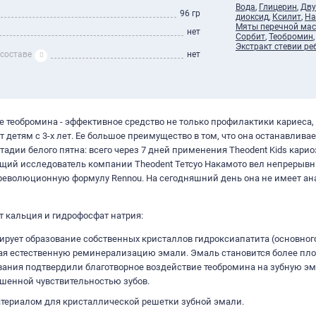
Вода
,
Глицерин
,
Дву
96 гр
диоксид
,
Ксилит
,
На
Мяты перечной ма
нет
Сорбит
,
Теобромин
Экстракт стевии р
 составе
нет
ве теобромина - эффективное средство не только профилактики кариеса, 
т детям с 3-х лет. Ее большое преимущество в том, что она останавливае
тадии белого пятна: всего через 7 дней применения Theodent Kids кари
дущий исследователь компании Theodent Тетсуо Накамото вел непрерыв
революционную формулу Rennou. На сегодняшний день она не имеет ан
т кальция и гидрофосфат натрия:
лирует образование собственных кристаллов гидроксиапатита (основног
вая естественную реминерализацию эмали. Эмаль становится более пло
вания подтвердили благотворное воздействие теобромина на зубную эм
ышенной чувствительностью зубов.
териалом для кристаллической решетки зубной эмали.