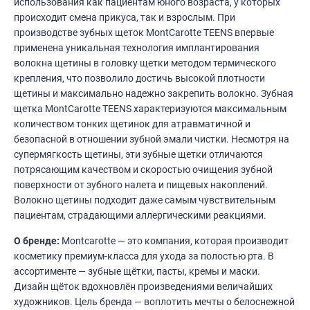
использования как пациентам юного возраста, у которых
происходит смена прикуса, так и взрослым. При
производстве зубных щеток MontCarotte TEENS впервые
применена уникальная технология имплантирования
волокна щетины в головку щетки методом термического
крепления, что позволило достичь высокой плотности
щетины и максимально надежно закрепить волокно. Зубная
щетка MontCarotte TEENS характеризуются максимальным
количеством тонких щетинок для атравматичной и
безопасной в отношении зубной эмали чистки. Несмотря на
супермягкость щетины, эти зубные щетки отличаются
потрясающим качеством и скоростью очищения зубной
поверхности от зубного налета и пищевых накоплений.
Волокно щетины подходит даже самым чувствительным
пациентам, страдающими аллергическими реакциями.
О бренде:
Montcarotte — это компания, которая производит
косметику премиум-класса для ухода за полостью рта. В
ассортименте — зубные щётки, пасты, кремы и маски.
Дизайн щёток вдохновлён произведениями величайших
художников. Цель бренда — воплотить мечты о белоснежной