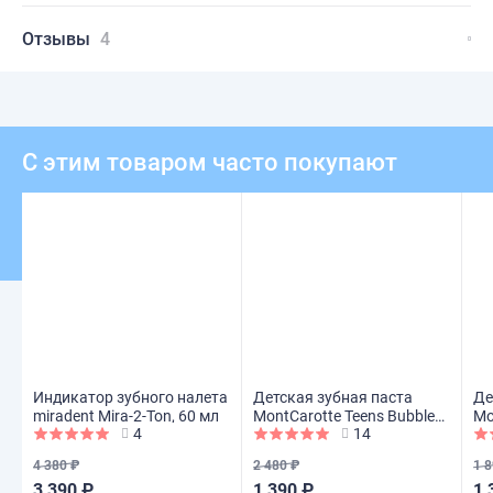
Отзывы
4
С этим товаром часто покупают
Индикатор зубного налета
Детская зубная паста
Де
miradent Mira-2-Ton, 60 мл
MontCarotte Teens Bubble
Mo
4
14
Gum (с 6лет), 50 мл
Bo
4 380 ₽
2 480 ₽
1 8
3 390 ₽
1 390 ₽
1 