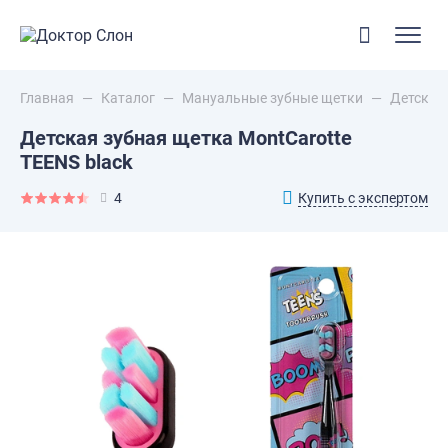
Главная
—
Каталог
—
Мануальные зубные щетки
—
Детская 
Детская зубная щетка MontCarotte
TEENS black
Купить с экспертом
4