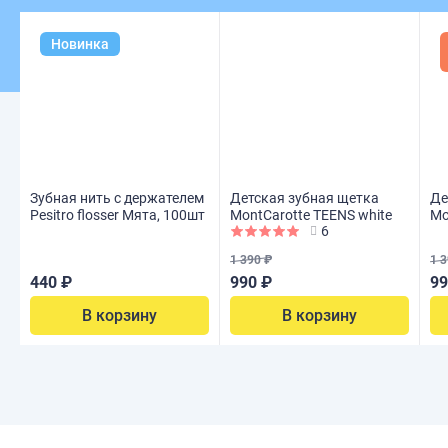
Новинка
Зубная нить с держателем
Детская зубная щетка
Де
Pesitro flosser Мята, 100шт
MontCarotte TEENS white
Mo
6
1 390 ₽
1 3
440 ₽
990 ₽
99
В корзину
В корзину