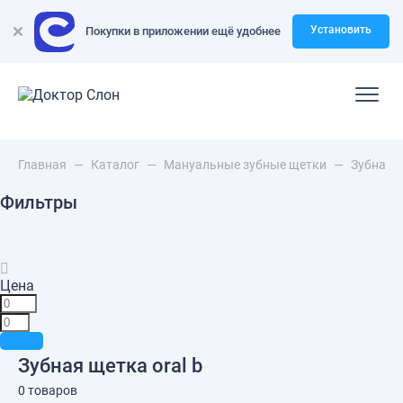
Установить
Покупки в приложении ещё удобнее
Главная
—
Каталог
—
Мануальные зубные щетки
—
Зубная щ
Фильтры
Цена
Зубная щетка oral b
0 товаров