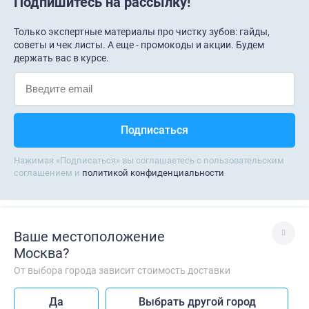
Подпишитесь на рассылку!
Только экспертные материалы про чистку зубов: гайды,
советы и чек листы. А еще - промокоды и акции. Будем
держать вас в курсе.
Нажимая «Подписаться» вы соглашаетесь с пользовательским
соглашением и
политикой конфиденциальности
Обратная связь
info@doctorslon.ru
Ваше местоположение
ежедневно c 9:00 до 21:00
Москва
?
Написать в поддержку
От выбора города зависит стоимость доставки
Лучше без VPN
Да
Выбрать другой город
Так сайт работает быстрее