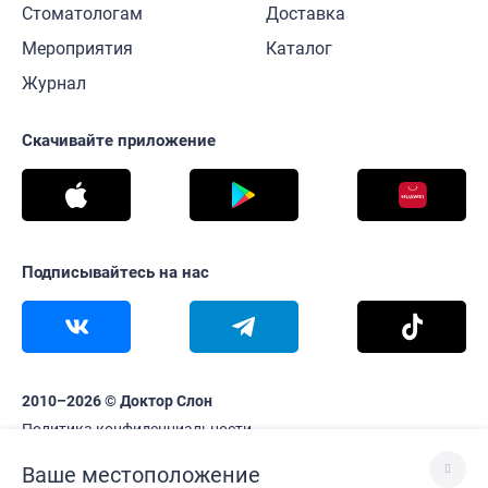
Стоматологам
Доставка
Мероприятия
Каталог
Журнал
Скачивайте приложение
Подписывайтесь на нас
2010–2026 © Доктор Слон
Политика конфиденциальности
Информация на сайте www.doctorslon.ru не является
Ваше местоположение
публичной офертой