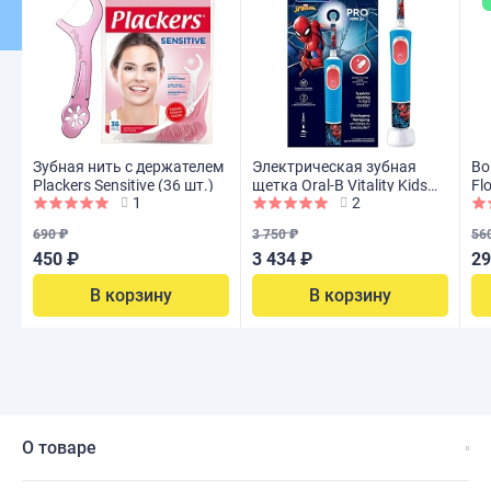
Зубная нить с держателем
Электрическая зубная
Во
Plackers Sensitive (36 шт.)
щетка Oral-B Vitality Kids
Fl
1
2
D103 Spiderman
690 ₽
3 750 ₽
56
450 ₽
3 434 ₽
29
В корзину
В корзину
О товаре