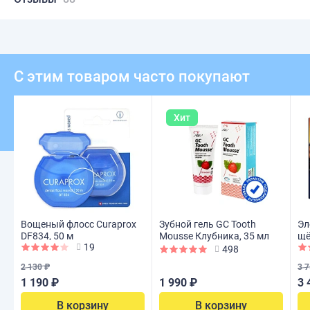
С этим товаром часто покупают
Хит
Вощеный флосс Curaprox
Зубной гель GC Tooth
Эл
DF834, 50 м
Mousse Клубника, 35 мл
щё
19
Ki
498
2 130 ₽
3 7
1 190 ₽
1 990 ₽
3 
В корзину
В корзину