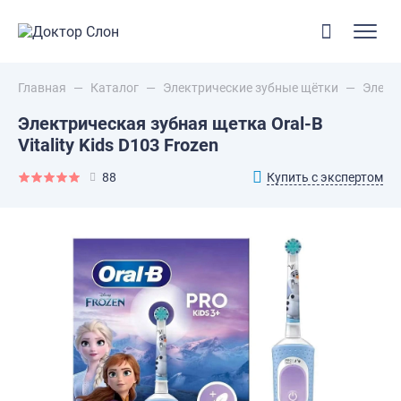
Главная
—
Каталог
—
Электрические зубные щётки
—
Электр
Электрическая зубная щетка Oral-B
Vitality Kids D103 Frozen
Купить с экспертом
88