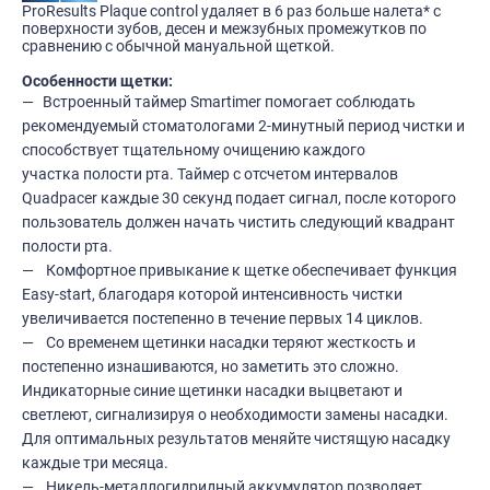
ProResults Plaque control удаляет в 6 раз больше налета* с
поверхности зубов, десен и межзубных промежутков по
сравнению с обычной мануальной щеткой.
Особенности щетки:
Встроенный таймер Smartimer помогает соблюдать
рекомендуемый стоматологами 2-минутный период чистки и
способствует тщательному очищению каждого
участка полости рта. Таймер с отсчетом интервалов
Quadpacer каждые 30 секунд подает сигнал, после которого
пользователь должен начать чистить следующий квадрант
полости рта.
Комфортное привыкание к щетке обеспечивает функция
Easy-start, благодаря которой интенсивность чистки
увеличивается постепенно в течение первых 14 циклов.
Со временем щетинки насадки теряют жесткость и
постепенно изнашиваются, но заметить это сложно.
Индикаторные синие щетинки насадки выцветают и
светлеют, сигнализируя о необходимости замены насадки.
Для оптимальных результатов меняйте чистящую насадку
каждые три месяца.
Никель-металлогидридный аккумулятор позволяет