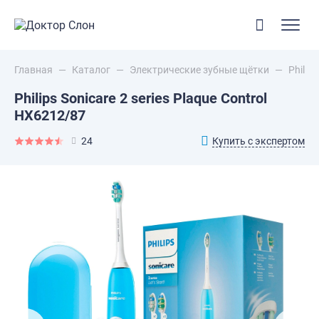
Главная
—
Каталог
—
Электрические зубные щётки
—
Philip
Philips Sonicare 2 series Plaque Control
HX6212/87
Купить с экспертом
24