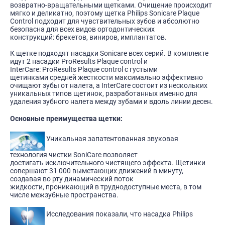
возвратно-вращательными щетками. Очищение происходит
мягко и деликатно, поэтому щетка Philips Sonicare Plaque
Control подходит для чувствительных зубов и абсолютно
безопасна для всех видов ортодонтических
конструкций: брекетов, виниров, имплантатов.
К щетке подходят насадки Sonicare всех серий. В комплекте
идут 2 насадки ProResults Plaque control и
InterСare: ProResults Plaque control с густыми
щетинками средней жесткости максимально эффективно
очищают зубы от налета, а InterСare состоит из нескольких
уникальных типов щетинок, разработанных именно для
удаления зубного налета между зубами и вдоль линии десен.
Основные преимущества щетки:
Уникальная запатентованная звуковая
технология чистки SoniCare позволяет
достигать исключительного чистящего эффекта. Щетинки
совершают 31 000 выметающих движений в минуту,
создавая во рту динамический поток
жидкости, проникающий в труднодоступные места, в том
числе межзубные пространства.
Исследования показали, что насадка Philips