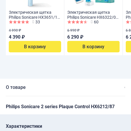
Электрическая щетка
Электрическая щетка
Эл
Philips Sonicare HX3651/12
Philips Sonicare HX6322/04
Ph
33
60
2100 Series
(HX6392/02) For Kids
31
4 990 ₽
6 990 ₽
6 8
4 390 ₽
6 290 ₽
6 
В корзину
В корзину
О товаре
Philips Sonicare 2 series Plaque Control HX6212/87
Характеристики