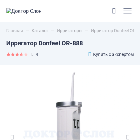
Главная
—
Каталог
—
Ирригаторы
—
Ирригатор Donfeel OR-8
Ирригатор Donfeel OR-888
Купить с экспертом
4