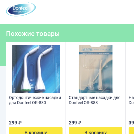
Похожие товары
Ортодонтические насадки
Стандартные насадки для
На
для Donfeel OR-880
Donfeel OR-888
Do
299 ₽
299 ₽
39
В корзину
В корзину