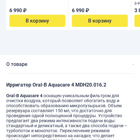
3 9
6 990 ₽
6 990 ₽
3 
В корзину
В корзину
О товаре
Ирригатор Oral-B Aquacare 4 MDH20.016.2
Oral-B Aquacare 4
оснащен уникальным фильтром для
очистки воздуха, который позволяет обогатить воду и
способствовать образованию микропузырьков. Объем
резервуара составляет 150 мл, что достаточно для
проведения одной полноценной процедуры. Устройство
предлагает два режима интенсивности подачи воды:
стандартный и деликатный, а также два способа подачи –
турбопоток и монопоток. Переключение режимов
происходит непосредственно на насадке, что делает