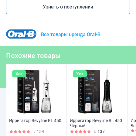
Узнать о поступлении
Все товары бренда Oral-B
Похожие товары
Хит
Хит
Ирригатор Revyline RL 450
Ирригатор Revyline RL 450
Ир
Черный
Бе
154
137