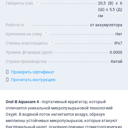
Габариты (см)
20,5 (В) х 6
(Ш) х 5,5 (Д)
см
Работа от
от аккумулятора
Крепление на стену
Нет
Степень влагозащиты
IPx7
Уровень фторидов (ppm)
0.0000
Страна производства
Китай
Проверить сертификат
Прочитать инструкцию
Oral-B Aquacare 4
- портативный ирригатор, который
отличается уникальной микропузырьковой технологией
Oxyjet. В водяной поток нагнетается воздух, образуя
миллионы устойчивых микропузырьков, которые атакуют
бактериальный налет, основную причину стоматологических