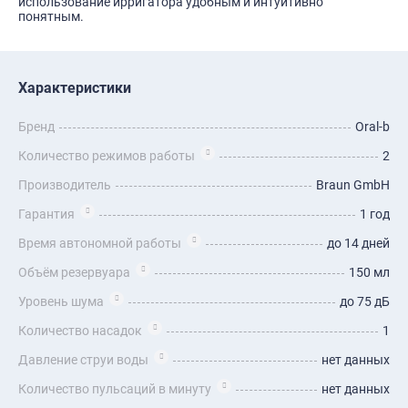
использование ирригатора удобным и интуитивно
понятным.
Характеристики
Бренд
Oral-b
Количество режимов работы
2
Производитель
Braun GmbH
Гарантия
1 год
Время автономной работы
до 14 дней
Объём резервуара
150 мл
Уровень шума
до 75 дБ
Количество насадок
1
Давление струи воды
нет данных
Количество пульсаций в минуту
нет данных