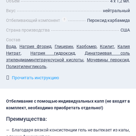
Объём
4 х 1,2 мл.
Вкус
нейтральный
Отбеливающий компонент
Пероксид карбамида
Страна производства
США
Состав
Вода
,
Натрия фторид
,
Глицерин
,
Карбомер
,
Ксилит
,
Калия
Нитрат
,
Натрия гидроксид
,
Динатриевая соль
этилендиаминтетрауксусной кислоты
,
Мочевины пероксид
,
Полиэтиленгликоль
.
Прочитать инструкцию
Отбеливание с помощью индивидуальных капп (не входят в
комплект, необходимо приобретать отдельно!)
Преимущества:
Благодаря вязкой консистенции гель не вытекает из капы,