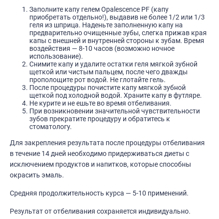
Заполните капу гелем Opalescence PF (капу
приобретать отдельно!), выдавив не более 1/2 или 1/3
геля из шприца. Наденьте заполненную капу на
предварительно очищенные зубы, слегка прижав края
капы с внешней и внутренней стороны к зубам. Время
воздействия — 8-10 часов (возможно ночное
использование).
Снимите капу и удалите остатки геля мягкой зубной
щеткой или чистым пальцем, после чего дважды
прополощите рот водой. Не глотайте гель.
После процедуры почистите капу мягкой зубной
щеткой под холодной водой. Храните капу в футляре.
Не курите и не ешьте во время отбеливания.
При возникновении значительной чувствительности
зубов прекратите процедуру и обратитесь к
стоматологу.
Для закрепления результата после процедуры отбеливания
в течение 14 дней необходимо придерживаться диеты с
исключением продуктов и напитков, которые способны
окрасить эмаль.
Средняя продолжительность курса — 5-10 применений.
Результат от отбеливания сохраняется индивидуально.