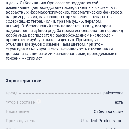
в день. Отбеливанию Оpalescence поддаются зубы,
изменившие цвет вследствие наследственных, системных,
возрастных, фармакологических, травматических факторов,
например, таких, как флюороз, применение препаратов,
содержащих тетрациклин, травма (ушиб, перелом,
вывих). Отбеливающий гель наносится в капу, которая
надевается на зубной ряд. За время использования пероксид
карбамида распадается с высвобождением кислорода и
проникает в зубную эмаль и дентин. Происходит
отбеливание зубов с измененным цветом, при этом
структура их не нарушается. Безопасность отбеливания
доказана клиническими исследованиями, проводимыми в
течении многих лет.
Характеристики
Бренд
Opalescence
Фтор в составе
есть
Назначение
Отбеливающие
Производитель
Ultradent Products, Inc.