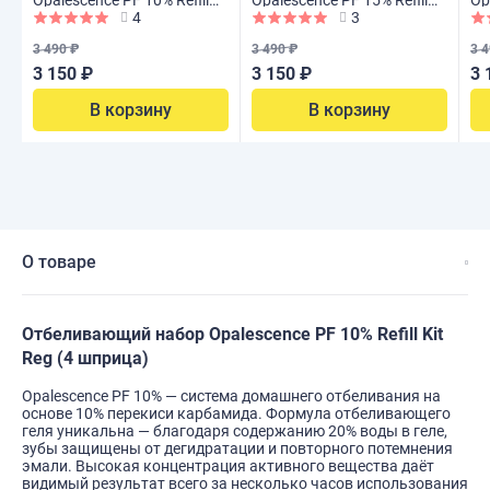
Opalescence PF 10% Refill
Opalescence PF 15% Refill
Op
4
3
Kit Reg (2 шприца)
Kit Reg (2 шприца)
Ki
3 490 ₽
3 490 ₽
3 4
3 150 ₽
3 150 ₽
3 
В корзину
В корзину
О товаре
Отбеливающий набор Opalescence PF 10% Refill Kit
Reg (4 шприца)
Opalescence PF 10% — система домашнего отбеливания на
основе 10% перекиси карбамида. Формула отбеливающего
геля уникальна — благодаря содержанию 20% воды в геле,
зубы защищены от дегидратации и повторного потемнения
эмали. Высокая концентрация активного вещества даёт
видимый результат всего за несколько часов использования