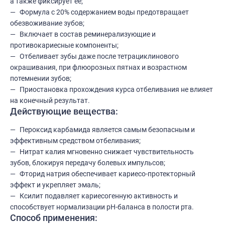
а также фиксирует ее;
Формула с 20% содержанием воды предотвращает
обезвоживание зубов;
Включает в состав реминерализующие и
противокариесные компоненты;
Отбеливает зубы даже после тетрациклинового
окрашивания, при флюорозных пятнах и возрастном
потемнении зубов;
Приостановка прохождения курса отбеливания не влияет
на конечный результат.
Действующие вещества:
Пероксид карбамида является самым безопасным и
эффективным средством отбеливания;
Нитрат калия мгновенно снижает чувствительность
зубов, блокируя передачу болевых импульсов;
Фторид натрия обеспечивает кариесо-протекторный
эффект и укрепляет эмаль;
Ксилит подавляет кариесогенную активность и
способствует нормализации pH-баланса в полости рта.
Способ применения: