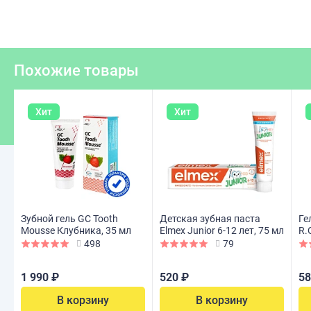
Похожие товары
Хит
Хит
Зубной гель GC Tooth
Детская зубная паста
Ге
Mousse Клубника, 35 мл
Elmex Junior 6-12 лет, 75 мл
R.
45
498
79
1 990 ₽
520 ₽
58
В корзину
В корзину