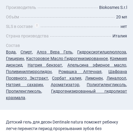
Производитель
Biokosmes S.r.l
Объём
20 мл
SLS в составе
нет
Страна производства
Италия
Состав
Вода
,
Спирт
,
Алоэ Вера Гель
,
Гидроксиэтилцелюллоза
,
Глицерин
,
Касторовое Масло Гидрогенизированное
,
Кремния
диоксид
,
Натрия бензоат
,
Апельсина эфирное масло
,
Поливинилпирролидон
,
Ромашка Аптечная
,
Шафрана
Посевного Экстракт
,
Сорбат калия
,
Лимонен
,
Линалоол
,
Натрия сахарин
,
Ароматизатор
,
Полиэтиленгликоль
,
Пропиленгликоль
,
Гидрогенизированный гидролизат
крахмала
.
Детский гель для десен Dentinale natura поможет ребенку
легче перенести период прорезывания зубов без