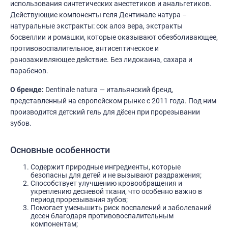
использования синтетических анестетиков и анальгетиков.
Действующие компоненты геля Дентинале натура –
натуральные экстракты: сок алоэ вера, экстракты
босвеллии и ромашки, которые оказывают обезболивающее,
противовоспалительное, антисептическое и
ранозаживляющее действие. Без лидокаина, сахара и
парабенов.
О бренде:
Dentinale natura — итальянский бренд,
представленный на европейском рынке с 2011 года. Под ним
производится детский гель для дёсен при прорезывании
зубов.
Основные особенности
Содержит природные ингредиенты, которые
безопасны для детей и не вызывают раздражения;
Способствует улучшению кровообращения и
укреплению десневой ткани, что особенно важно в
период прорезывания зубов;
Помогает уменьшить риск воспалений и заболеваний
десен благодаря противовоспалительным
компонентам;