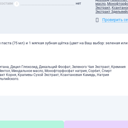
 составе
нет
масло
,
Монофторфо
Экстракт
,
Ксантано
Экстракт Эдельвей
Проверить с
 паста (75 мл) и 1 мягкая зубная щётка (цвет на Ваш выбор: зеленая или
титана, Децил Глюкозид, Дикальций Фосфат, Зеленого Чая Экстракт, Кремния
Ментол, Миндальное масло, Монофторфосфат натрия, Сорбит, Спирт
кт Корня, Крапивы Сухой Экстракт, Ксантановая Камедь, Натрия
льпийского.