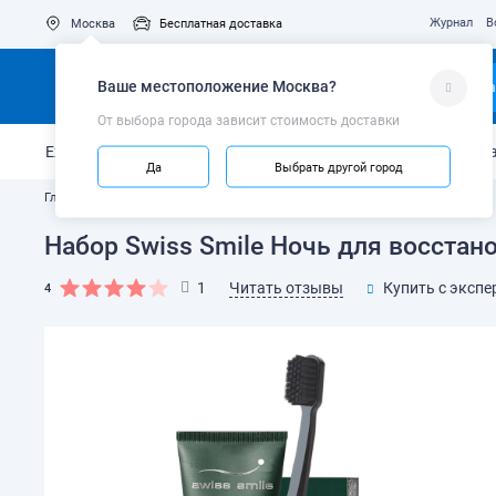
Журнал
В
Москва
Бесплатная доставка
Ваше местоположение
Москва
?
Ка
От выбора города зависит стоимость доставки
Ежедневный уход
Укрепление эмали
Защита от кариес
Да
Выбрать другой город
Главная
Каталог
Зубные пасты и гели
Набор Swiss Smile Ночь для восстано
Читать отзывы
1
Купить с экспе
4