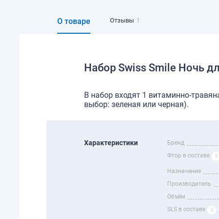
О товаре
Отзывы
1
Набор Swiss Smile Ночь д
В набор входят 1 витаминно-травяна
выбор: зеленая или черная).
Характеристики
Бренд
Фтор в составе
Назначение
Производитель
Объём
SLS в составе