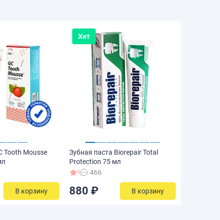
Хит
C Tooth Mousse
Зубная паста Biorepair Total
мл
Protection 75 мл
466
5
880 ₽
В корзину
В корзину