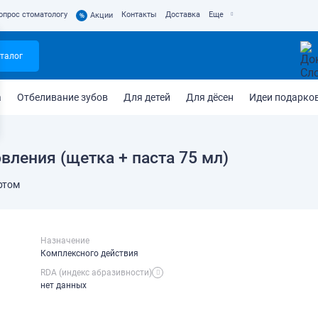
опрос стоматологу
Контакты
Доставка
Еще
%
Акции
талог
а
Отбеливание зубов
Для детей
Для дёсен
Идеи подарко
вления (щетка + паста 75 мл)
ртом
Назначение
Комплексного действия
RDA (индекс абразивности)
нет данных