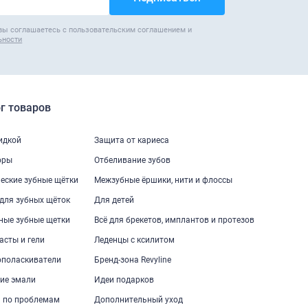
вы соглашаетесь с пользовательским соглашением и
ьности
г товаров
кидкой
Защита от кариеса
оры
Отбеливание зубов
еские зубные щётки
Межзубные ёршики, нити и флоссы
для зубных щёток
Для детей
ные зубные щетки
Всё для брекетов, имплантов и протезов
асты и гели
Леденцы с ксилитом
ополаскиватели
Бренд-зона Revyline
ие эмали
Идеи подарков
 по проблемам
Дополнительный уход