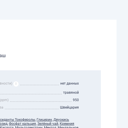
Ваш
вности)
нет данных
травяной
(ppm)
950
ва
Швейцария
сиданты Токоферолы
,
Глицерин
,
Двуокись
озид
,
Фосфат кальция
,
Зелёный чай
,
Кремния
Кислота
,
Мальтодекстрин
,
Ментол
,
Миндальное