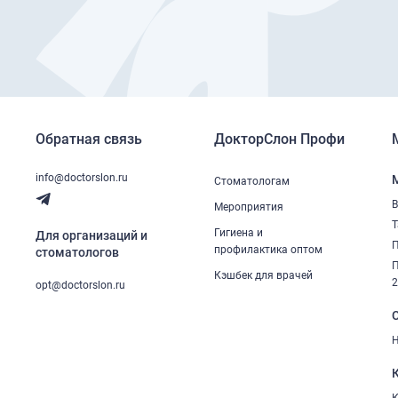
Обратная связь
ДокторСлон Профи
info@doctorslon.ru
Стоматологам
В
Мероприятия
Т
Гигиена и
Для организаций и
П
профилактика оптом
стоматологов
П
Кэшбек для врачей
opt@doctorslon.ru
Н