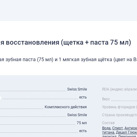
ля восстановления (щетка + паста 75 мл)
я зубная паста (75 мл) и 1 мягкая зубная щётка (цвет на 
Swiss Smile
RDA (индекс абрази
есть
Вкус
Комплексного действия
Уровень фторидов 
Swiss Smile
Страна производст
75 мл
Состав
Вода
,
Спирт
,
Антиок
есть
титана
,
Децил Глюк
диоксид
,
Лимонная 