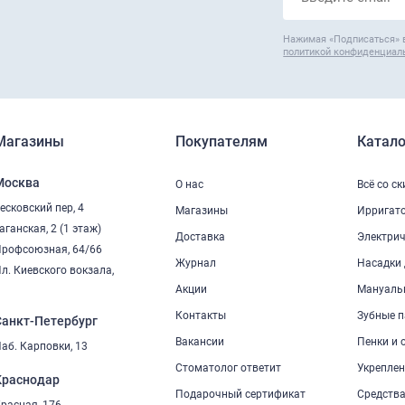
Нажимая «Подписаться» 
политикой конфиденциал
Магазины
Покупателям
Катало
Москва
О нас
Всё со с
есковский пер, 4
Магазины
Ирригат
аганская, 2 (1 этаж)
Доставка
Электрич
рофсоюзная, 64/66
Журнал
Насадки 
л. Киевского вокзала,
2
Акции
Мануаль
Контакты
Зубные п
Санкт-Петербург
Вакансии
Пенки и 
аб. Карповки, 13
Стоматолог ответит
Укреплен
Краснодар
Подарочный сертификат
Средства