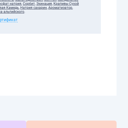
сфат натрия
,
Сорбит
,
Эхинацея
,
Крапивы Сухой
вая Камедь
,
Натрия сахарин
,
Ароматизатор
,
са альпийского
.
ертификат