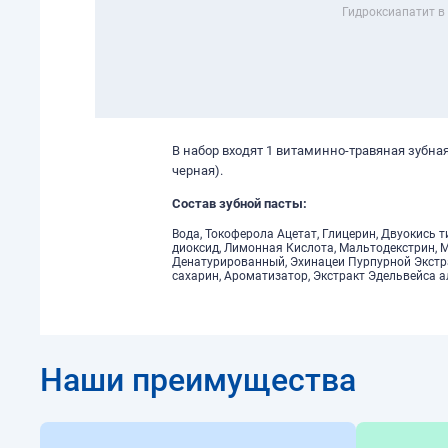
Гидроксиапатит в
В набор входят 1 витаминно-травяная зубная
черная).
Состав зубной пасты:
Вода, Токоферола Ацетат, Глицерин, Двуокись 
диоксид, Лимонная Кислота, Мальтодекстрин, 
Денатурированный, Эхинацеи Пурпурной Экстра
сахарин, Ароматизатор, Экстракт Эдельвейса а
Наши преимущества