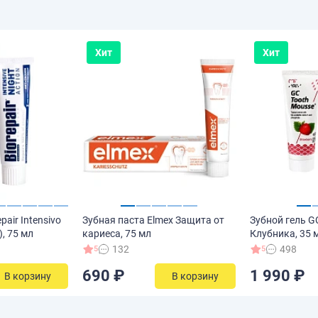
Хит
Хит
pair Intensivo
Зубная паста Elmex Защита от
Зубной гель G
), 75 мл
кариеса, 75 мл
Клубника, 35 
132
498
5
5
690 ₽
1 990 ₽
В корзину
В корзину