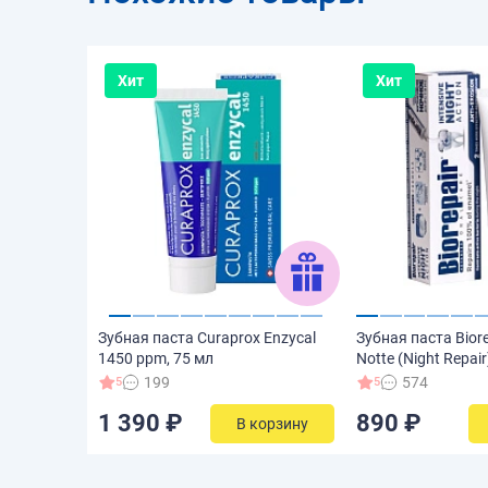
Хит
Хит
Зубная паста Curaprox Enzycal
Зубная паста Biore
1450 ppm, 75 мл
Notte (Night Repair
199
574
5
5
1 390 ₽
890 ₽
В корзину