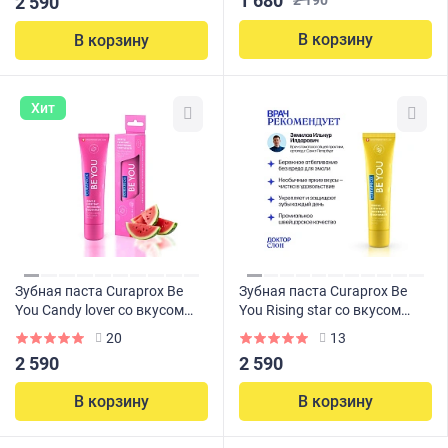
1 680
2 590
2 190
В корзину
В корзину
Хит
Зубная паста Curaprox Be
Зубная паста Curaprox Be
You Candy lover со вкусом
You Rising star со вкусом
арбуза 60 мл
грейпфрута и бергамота 60
20
13
мл
2 590
2 590
В корзину
В корзину