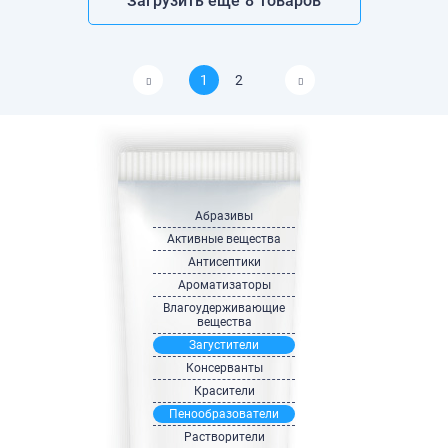
Загрузить еще
8
товаров
1
2
Абразивы
Активные вещества
Антисептики
Ароматизаторы
Влагоудерживающие
вещества
Загустители
Консерванты
Красители
Пенообразователи
Растворители