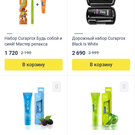
Набор Curaprox Будь собой и
Дорожный набор Curaprox
сияй! Мастер релакса
Black Is White
1 720
2 690
2 190
3 999
В корзину
В корзину