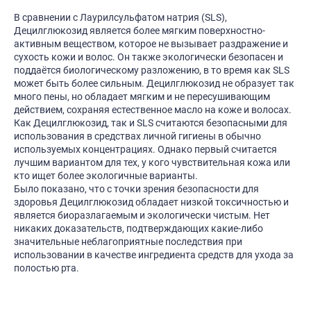
В сравнении с Лаурилсульфатом натрия (SLS),
Децилглюкозид является более мягким поверхностно-
активным веществом, которое не вызывает раздражение и
сухость кожи и волос. Он также экологически безопасен и
поддаётся биологическому разложению, в то время как SLS
может быть более сильным. Децилглюкозид не образует так
много пены, но обладает мягким и не пересушивающим
действием, сохраняя естественное масло на коже и волосах.
Как Децилглюкозид, так и SLS считаются безопасными для
использования в средствах личной гигиены в обычно
используемых концентрациях. Однако первый считается
лучшим вариантом для тех, у кого чувствительная кожа или
кто ищет более экологичные варианты.
Было показано, что с точки зрения безопасности для
здоровья Децилглюкозид обладает низкой токсичностью и
является биоразлагаемым и экологически чистым. Нет
никаких доказательств, подтверждающих какие-либо
значительные неблагоприятные последствия при
использовании в качестве ингредиента средств для ухода за
полостью рта.