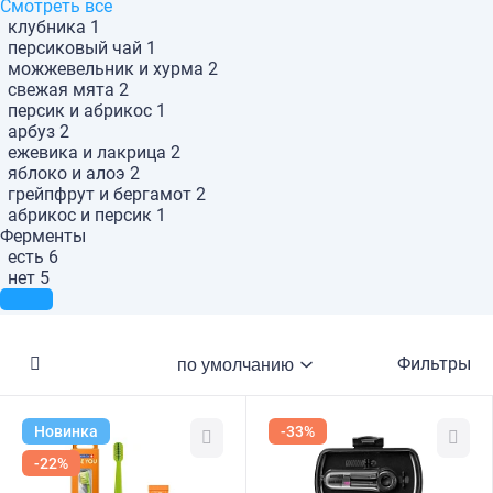
Смотреть все
клубника
1
персиковый чай
1
можжевельник и хурма
2
свежая мята
2
персик и абрикос
1
арбуз
2
ежевика и лакрица
2
яблоко и алоэ
2
грейпфрут и бергамот
2
абрикос и персик
1
Ферменты
есть
6
нет
5
Фильтры
Новинка
-33%
-22%