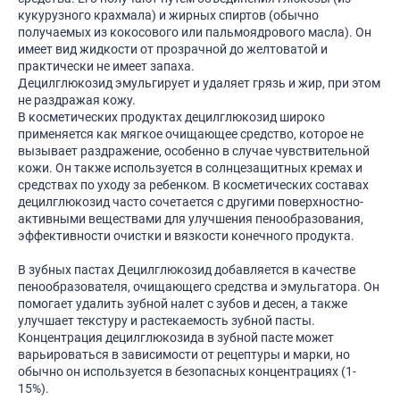
кукурузного крахмала) и жирных спиртов (обычно
получаемых из кокосового или пальмоядрового масла). Он
имеет вид жидкости от прозрачной до желтоватой и
практически не имеет запаха.
Децилглюкозид эмульгирует и удаляет грязь и жир, при этом
не раздражая кожу.
В косметических продуктах децилглюкозид широко
применяется как мягкое очищающее средство, которое не
вызывает раздражение, особенно в случае чувствительной
кожи. Он также используется в солнцезащитных кремах и
средствах по уходу за ребенком. В косметических составах
децилглюкозид часто сочетается с другими поверхностно-
активными веществами для улучшения пенообразования,
эффективности очистки и вязкости конечного продукта.
В зубных пастах Децилглюкозид добавляется в качестве
пенообразователя, очищающего средства и эмульгатора. Он
помогает удалить зубной налет с зубов и десен, а также
улучшает текстуру и растекаемость зубной пасты.
Концентрация децилглюкозида в зубной пасте может
варьироваться в зависимости от рецептуры и марки, но
обычно он используется в безопасных концентрациях (1-
15%).