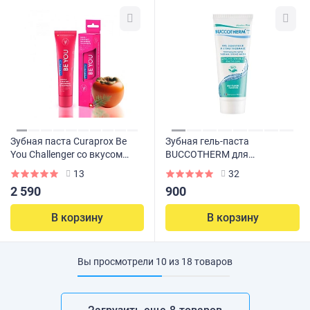
Зубная паста Curaprox Be
Зубная гель-паста
You Challenger со вкусом
BUCCOTHERM для
ягод можжевельника и
чувствительных десен с
13
32
хурмы 60 мл
фтором, 75 мл
2 590
900
В корзину
В корзину
Вы просмотрели
10
из
18
товаров