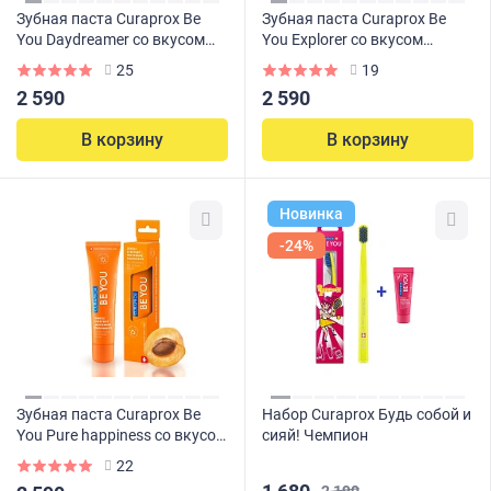
Зубная паста Curaprox Be
Зубная паста Curaprox Be
You Daydreamer со вкусом
You Explorer со вкусом
ежевики и лакрицы 60 мл
яблока и алоэ 60 мл
25
19
2 590
2 590
В корзину
В корзину
Новинка
-24%
Зубная паста Curaprox Be
Набор Curaprox Будь собой и
You Pure happiness со вкусом
сияй! Чемпион
персика и абрикоса 60 мл
22