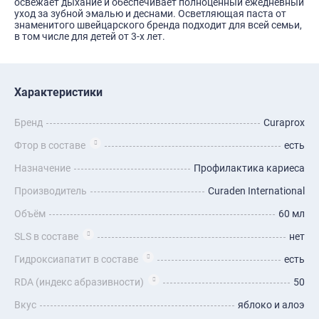
освежает дыхание и обеспечивает полноценный ежедневный
уход за зубной эмалью и деснами. Осветляющая паста от
знаменитого швейцарского бренда подходит для всей семьи,
в том числе для детей от 3-х лет.
Характеристики
Бренд
Curaprox
Фтор в составе
есть
Назначение
Профилактика кариеса
Производитель
Curaden International
Объём
60 мл
SLS в составе
нет
Гидроксиапатит в составе
есть
RDA (индекс абразивности)
50
Вкус
яблоко и алоэ