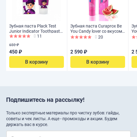
Зубная паста Plack Test
Зубная паста Curaprox Be
Зу
Junior Indicator Toothpaste
You Candy lover со вкусом
Yo
11
(с 3лет), 60 г
арбуза 60 мл
еж
20
650 ₽
450 ₽
2 590 ₽
2 
В корзину
В корзину
Подпишитесь на рассылку!
Только экспертные материалы про чистку зубов: гайды,
советы и чек листы. А еще - промокоды и акции. Будем
держать вас в курсе.