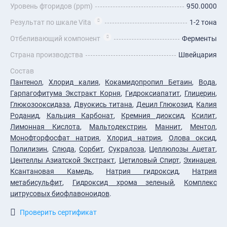
Уровень фторидов (ppm)
950.0000
Результат по шкале Vita
1-2 тона
Отбеливающий компонент
Ферменты
Страна производства
Швейцария
Состав
Пантенол
,
Xлорид калия
,
Кокамидопропил Бетаин
,
Вода
,
Гарпагофитума Экстракт Корня
,
Гидроксиапатит
,
Глицерин
,
Глюкозооксидаза
,
Двуокись титана
,
Децил Глюкозид
,
Калия
Роданид
,
Кальция Карбонат
,
Кремния диоксид
,
Ксилит
,
Лимонная Кислота
,
Мальтодекстрин
,
Маннит
,
Ментол
,
Монофторфосфат натрия
,
Хлорид натрия
,
Олова оксид
,
Полилизин
,
Слюда
,
Сорбит
,
Сукралоза
,
Целлюлозы Ацетат
,
Центеллы Азиатской Экстракт
,
Цетиловый Спирт
,
Эхинацея
,
Ксантановая Камедь
,
Натрия гидроксид
,
Натрия
метабисульфит
,
Гидроксид хрома зеленый
,
Комплекс
цитрусовых биофлавоноидов
.
Проверить сертификат