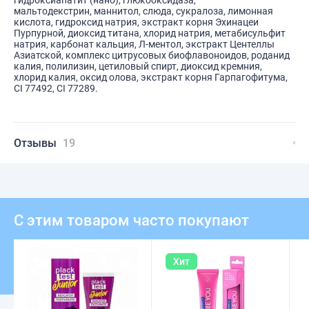
гидроксиапатит (нано), глюкооксидаза,
мальтодекстрин, маннитол, слюда, сукралоза, лимонная
кислота, гидроксид натрия, экстракт корня Эхинацеи
Пурпурной, диоксид титана, хлорид натрия, метабисульфит
натрия, карбонат кальция, Л-ментол, экстракт Центеллы
Азиатской, комплекс цитрусовых биофлавоноидов, роданид
калия, полилизин, цетиловый спирт, диоксид кремния,
хлорид калия, оксид олова, экстракт корня Гарпагофитума,
CI 77492, CI 77289.
Отзывы
19
С этим товаром часто покупают
Хит