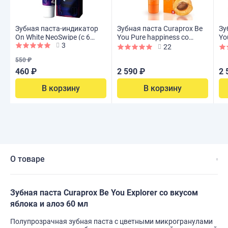
Зубная паста-индикатор
Зубная паста Curaprox Be
Зу
On White NeoSwipe (с 6
You Pure happiness со
Yo
3
лет), 30 мл
вкусом персика и
гр
22
абрикоса 60 мл
60
550 ₽
460 ₽
2 590 ₽
2 
В корзину
В корзину
О товаре
Зубная паста Curaprox Be You Explorer со вкусом
яблока и алоэ 60 мл
Полупрозрачная зубная паста с цветными микрогранулами