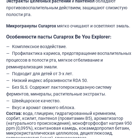
Экстракты целебных растений
и
пантенол
обладают
противовоспалительным действием, защищают слизистую
полости рта.
Микрогранулы Curaprox
мягко очищают и осветляют эмаль.
Особенности пасты Curaprox Be You Explorer:
Комплексное воздействие.
Профилактика кариеса, предотвращение воспалительных
процессов в полости рта, мягкое отбеливание и
реминерализация эмали.
Подходит для детей от 3-х лет.
Низкий индекс абразивности RDA 50.
Без SLS. Содержит лактопероксидазную систему
ферментов, минералы, растительные экстракты.
Швейцарское качество.
Вкус и аромат свежего яблока.
Состав:
вода, глицерин, гидратированный кремнезем,
сорбит, ксилит, пантенол (провитамин В5), ароматизатор
(натурального происхождения), монофторфосфат натрия 950
ppm (0,095%), ксантановая камедь, кокамидопропил бетаин,
микрокристаллическая целлюлоза, децилглюкозид,