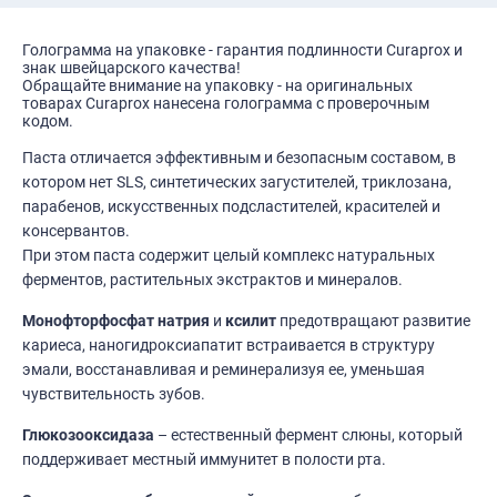
Голограмма на упаковке - гарантия подлинности Curaprox и
знак швейцарского качества!
Обращайте внимание на упаковку - на оригинальных
товарах Curaprox нанесена голограмма с проверочным
кодом.
Паста отличается эффективным и безопасным составом, в
котором нет SLS, синтетических загустителей, триклозана,
парабенов, искусственных подсластителей, красителей и
консервантов.
При этом паста содержит целый комплекс натуральных
ферментов, растительных экстрактов и минералов.
Монофторфосфат натрия
и
ксилит
предотвращают развитие
кариеса, наногидроксиапатит встраивается в структуру
эмали, восстанавливая и реминерализуя ее, уменьшая
чувствительность зубов.
Глюкозооксидаза
– естественный фермент слюны, который
поддерживает местный иммунитет в полости рта.