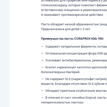
оптимально для профилактики кариеса у дет
глюкозооксидазу, которые помогают ферме
естественному очищению и реминерализаци
и оказывают противокариозное действие.
Паста обладает низкой абразивностью (инде
Предназначена для детей с 2 лет.
Преимущества пасты CURAPROX Kids 950:
Содержит натуральные ферменты, которые
Оптимальная концентрация фтора (950 p
Усиливает антибактериальное, реминер
Ксилит нормализует кислотно-щелочной 
болезнетворных бактерий.
Не содержит SLS (лаурилсульфат натрия)
веществ. Благодаря отсутствию SLS зубная 
Обладает приятным клубничным вкусом, 
В отличие от паст линейки Enzycal, паст
непереносимостью лактозы.