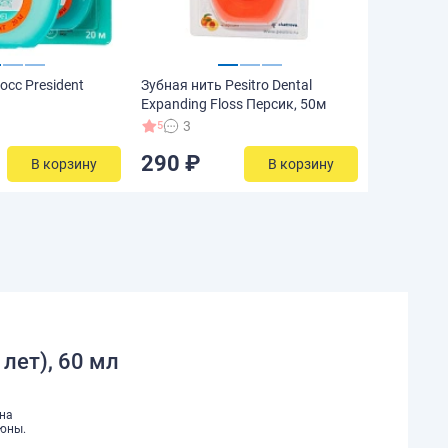
сс President
Зубная нить Pesitro Dental
Expanding Floss Персик, 50м
3
5
290 ₽
В корзину
В корзину
₽
 лет), 60 мл
Она
люны.