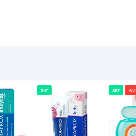
Хит
Хит
-63