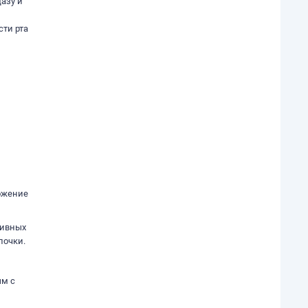
дазу и
сти рта
ножение
сивных
лочки.
ым с