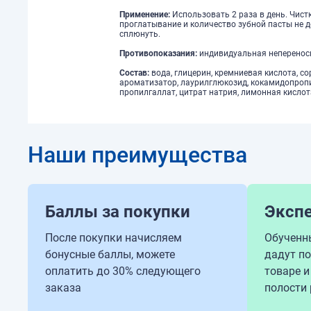
Применение:
Использовать 2 раза в день. Чис
проглатывание и количество зубной пасты не 
сплюнуть.
Противопоказания:
индивидуальная непереноси
Состав:
вода, глицерин, кремниевая кислота, с
ароматизатор, лаурилглюкозид, кокамидопропи
пропилгаллат, цитрат натрия, лимонная кислот
Наши преимущества
Баллы за покупки
Эксп
После покупки начисляем
Обученн
бонусные баллы, можете
дадут п
оплатить до 30% следующего
товаре и
заказа
полости 