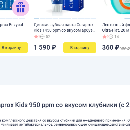
prox Enzycal
Детская зубная паста Curaprox
Ленточный фло
Kids 1450 ppm со вкусом арбуза
Ultra-Flat, 20 м
(с 6 лет), 60 мл
52
14
5
5
1 590 ₽
360 ₽
В корзину
В корзину
950 
prox Kids 950 ppm со вкусом клубники (с 2
а комплексного действия со вкусом клубники для ежедневного применения. 
, усиливает антибактериальное, реминерализующее, очищающее действие с