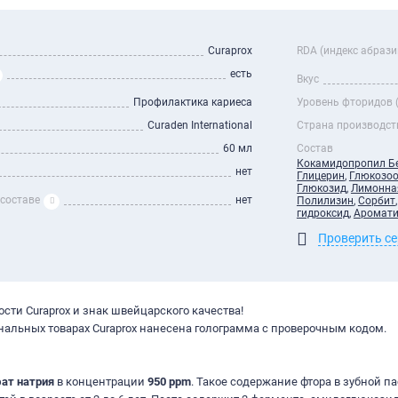
Curaprox
RDA (индекс абрази
есть
Вкус
Профилактика кариеса
Уровень фторидов 
Curaden International
Страна производст
60 мл
Состав
Кокамидопропил Б
нет
Глицерин
,
Глюкозоо
Глюкозид
,
Лимонна
 составе
нет
Полилизин
,
Сорбит
гидроксид
,
Аромати
Проверить с
ости Curaprox и знак швейцарского качества!
нальных товарах Curaprox нанесена голограмма с проверочным кодом.
ат натрия
в концентрации
950 ppm
. Такое содержание фтора в зубной па