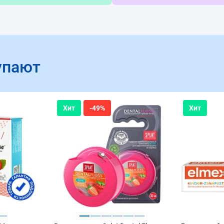
упают
Хит
-49%
Хит