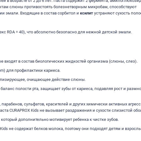
ей в возрасте от 2 до 6 лет. Паста содержит 2 фермента, амилоглюкози
нтам слюны противостоять болезнетворным микробам, способствуют
и эмали. Входящие в состав сорбитол и
ксилит
устраняют сухость поло
кс RDA = 40), что абсолютно безопасно для нежной детской эмали.
 входят в состав биологических жидкостей организма (слюны, слез).
pm) для профилактики кариеса.
ализирующее, очищающее действие слюны.
баланс полости рта, защищает зубы от кариеса, подавляя рост и разм
, парабенов, сульфатов, красителей и других химически активных агрес
паста CURAPROX Kids не вызывает раздражения и сухости слизистой обо
который дополнительно мотивирует ребенка к чистке зубов.
ы Kids не содержат белков молока, поэтому они подходят детям и взросл