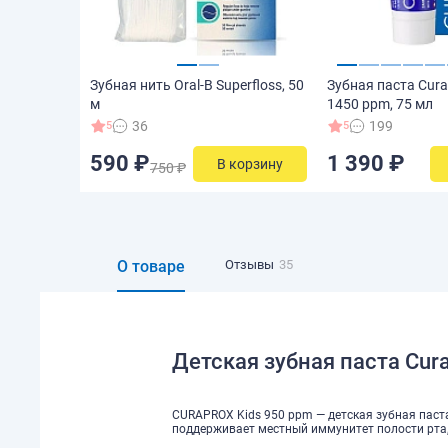
Зубная нить Oral-B Superfloss, 50
Зубная паста Cura
м
1450 ppm, 75 мл
36
199
5
5
590 ₽
1 390 ₽
В корзину
750 ₽
О товаре
Отзывы
35
Детская зубная паста Cura
CURAPROX Kids 950 ppm — детская зубная паст
поддерживает местный иммунитет полости рта