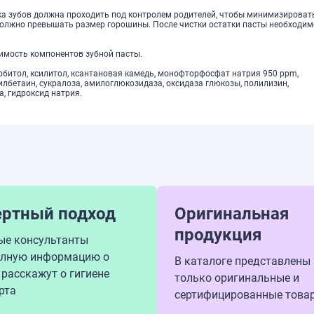
тка зубов должна проходить под контролем родителей, чтобы минимизироват
должно превышать размер горошины. После чистки остатки пасты необходим
мость компонентов зубной пасты.
орбитол, ксилитол, ксантановая камедь, монофторфосфат натрия 950 ppm,
лбетаин, сукралоза, амилоглюкозидаза, оксидаза глюкозы, полилизин,
а, гидроксид натрия.
ертный подход
Оригинальная
продукция
ые консультанты
олную информацию о
В каталоге представлены
 расскажут о гигиене
только оригинальные и
рта
сертифицированные това