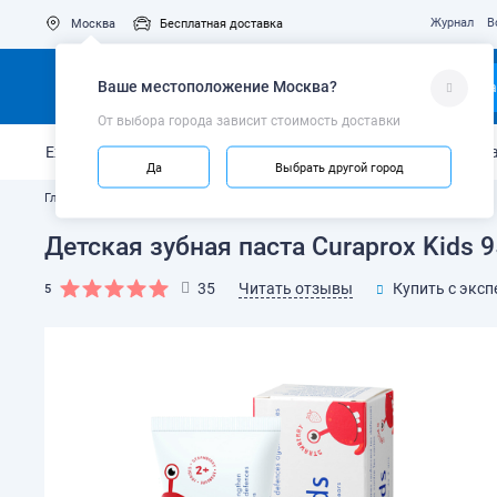
Журнал
В
Москва
Бесплатная доставка
Ваше местоположение
Москва
?
Ка
От выбора города зависит стоимость доставки
Ежедневный уход
Укрепление эмали
Защита от кариес
Да
Выбрать другой город
Главная
Каталог
Зубные пасты и гели
Детская зубная паста Curaprox Kids 9
Читать отзывы
35
Купить с эксп
5