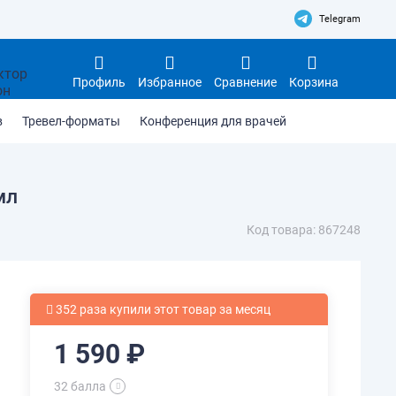
Telegram
Профиль
Избранное
Сравнение
Корзина
в
Тревел-форматы
Конференция для врачей
мл
Код товара: 867248
352 раза купили этот товар за месяц
1 590 ₽
32 балла