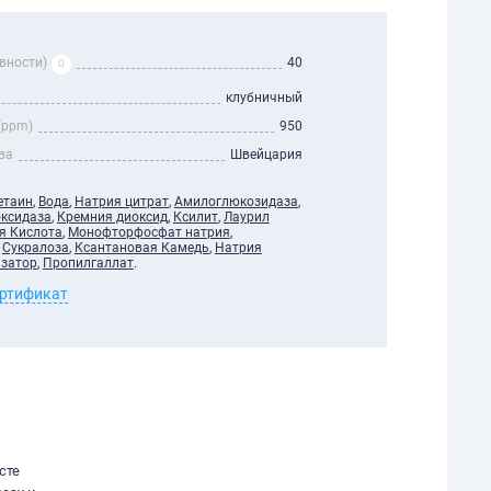
вности)
40
клубничный
(ppm)
950
ва
Швейцария
етаин
,
Вода
,
Натрия цитрат
,
Амилоглюкозидаза
,
ксидаза
,
Кремния диоксид
,
Ксилит
,
Лаурил
я Кислота
,
Монофторфосфат натрия
,
,
Сукралоза
,
Ксантановая Камедь
,
Натрия
затор
,
Пропилгаллат
.
ертификат
сте