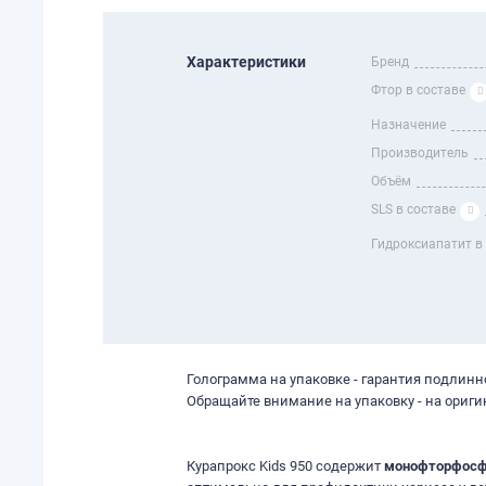
Характеристики
Бренд
Фтор в составе
Назначение
Производитель
Объём
SLS в составе
Гидроксиапатит в
Голограмма на упаковке - гарантия подлинн
Обращайте внимание на упаковку - на ориги
Курапрокс Kids 950 содержит
монофторфосф