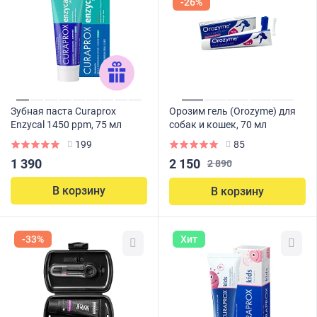
-26%
Зубная паста Curaprox
Орозим гель (Orozyme) для
Enzycal 1450 ppm, 75 мл
собак и кошек, 70 мл
199
85
2 150
1 390
2 890
В корзину
В корзину
-33%
Хит