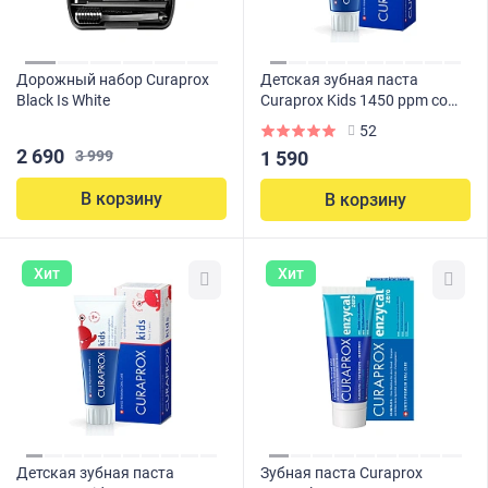
Дорожный набор Curaprox
Детская зубная паста
Black Is White
Curaprox Kids 1450 ppm со
вкусом арбуза (с 6 лет), 60
52
мл
2 690
3 999
1 590
В корзину
В корзину
Хит
Хит
Детская зубная паста
Зубная паста Curaprox