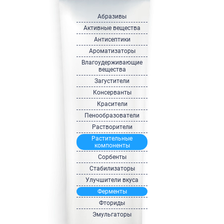
Абразивы
Активные вещества
Антисептики
Ароматизаторы
Влагоудерживающие
вещества
Загустители
Консерванты
Красители
Пенообразователи
Растворители
Растительные
компоненты
Сорбенты
Стабилизаторы
Улучшители вкуса
Ферменты
Фториды
Эмульгаторы