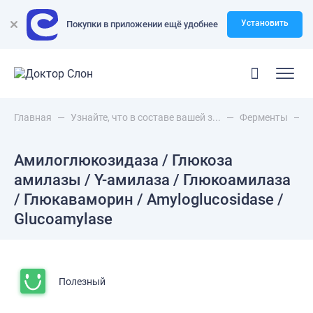
Установить
Покупки в приложении ещё удобнее
Главная
—
Узнайте, что в составе вашей з...
—
Ферменты
—
А
Амилоглюкозидаза / Глюкоза
амилазы / Y-амилаза / Глюкоамилаза
/ Глюкаваморин / Amyloglucosidase /
Glucoamylase
Полезный