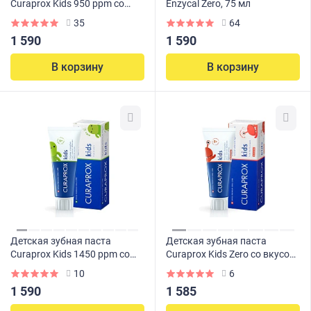
Curaprox Kids 950 ppm со
Enzycal Zero, 75 мл
вкусом клубники (с 2 лет), 60
35
64
мл
1 590
1 590
В корзину
В корзину
Детская зубная паста
Детская зубная паста
Curaprox Kids 1450 ppm со
Curaprox Kids Zero со вкусом
вкусом мяты (с 6 лет), 60 мл
клубники (с 0 лет), 60 мл
10
6
1 590
1 585