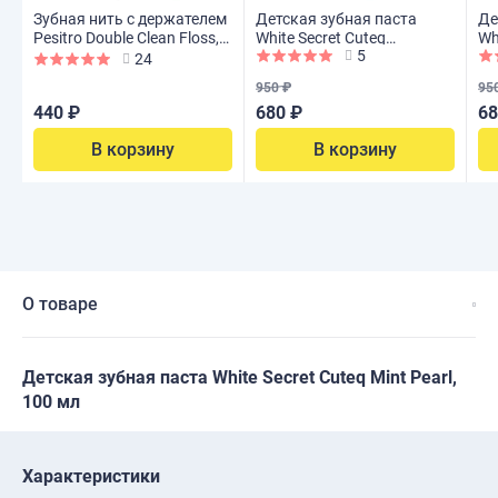
Зубная нить с держателем
Детская зубная паста
Де
Pesitro Double Clean Floss,
White Secret Cuteq
Wh
5
100 шт
Strawberry, 100 мл
Li
24
950 ₽
95
440 ₽
680 ₽
68
В корзину
В корзину
О товаре
Детская зубная паста White Secret Cuteq Mint Pearl,
100 мл
Характеристики