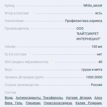
Бренд
White_secret
Фтор в составе
есть
Назначение
Профилактика кариеса
Производитель
ООО
"ВАЙТСИКРЕТ
ИНТЕРНЕШНЛ"
Объём
100 мл
SLS в составе
нет
RDA (индекс абразивности)
40
Вкус
груша и мята
Уровень фторидов (ppm)
1000.0000
Страна производства
Россия
Состав
Вода
,
Антиоксиданты Токоферолы
,
Натрия фторид
,
Алоэ
Вера Гель
,
Глицерин
,
Глюкозооксидаза
,
Калия Роданид
,