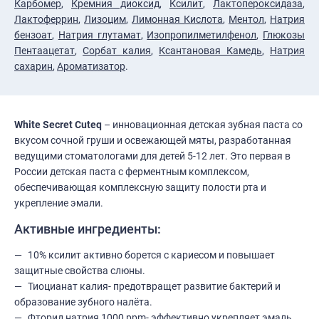
Карбомер
,
Кремния диоксид
,
Ксилит
,
Лактопероксидаза
,
Лактоферрин
,
Лизоцим
,
Лимонная Кислота
,
Ментол
,
Натрия
бензоат
,
Натрия глутамат
,
Изопропилметилфенол
,
Глюкозы
Пентаацетат
,
Сорбат калия
,
Ксантановая Камедь
,
Натрия
сахарин
,
Ароматизатор
.
White Secret Cuteq
– инновационная детская зубная паста со
вкусом сочной груши и освежающей мяты, разработанная
ведущими стоматологами для детей 5-12 лет. Это первая в
России детская паста с ферментным комплексом,
обеспечивающая комплексную защиту полости рта и
укрепление эмали.
Активные ингредиенты:
10% ксилит активно борется с кариесом и повышает
защитные свойства слюны.
Тиоцианат калия- предотвращет развитие бактерий и
образование зубного налёта.
Фторид натрия 1000 ppm- эффективно укрепляет эмаль,