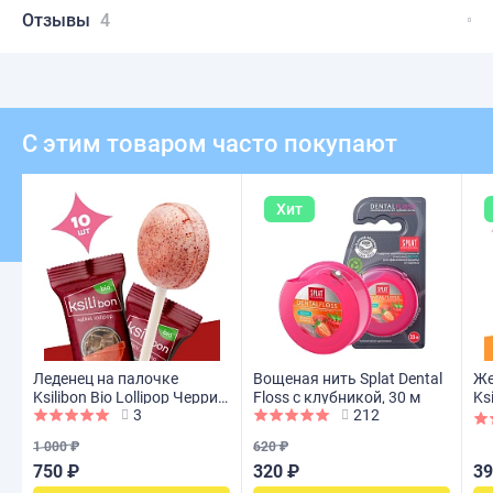
Отзывы
4
С этим товаром часто покупают
Хит
Леденец на палочке
Вощеная нить Splat Dental
Же
Ksilibon Bio Lollipop Черри-
Floss с клубникой, 30 м
Ks
3
212
кола, 10 шт
шт
1 000 ₽
620 ₽
750 ₽
320 ₽
39