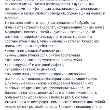
считается Китай. Листья растения богаты дубильными
веществами, полифенолами, алкалоидами, флавоноидами,
смолами, а также нуклеопротеидами, содержащими железо и
марганец.
Из листьев зелёного чая путём специальной обработки
получают экстракт и гидролат, которые нашли применение в
медицине и косметической индустрии. Этот природный
антисептик широко используется в стоматологии — в
составе зубных паст, гелей и ополаскивателей. Спектр его
положительного воздействия:
• смягчение слизистой полости рта;
• уменьшение зубной боли, снятие воспалений;
• лечение повышенной чувствительности зубов;
• тонизирующий и вяжущий эффект;
• улучшение свежести дыхания;
• высокая противовирусная и противомикробная
активность — подавляет бактерии, вызывающие кариес.
Длительные клинические исследования показали, что
зелёный чай препятствует образованию микробных
биопленок на поверхности зубов и снижает численность
болезнетворных бактерий в полости рта. В составе
стоматологических средств компонент безопасен для зубной
эмали, дёсен и ротовой полости. Возможна индивидуальная