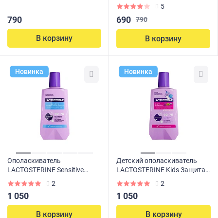
5
690
790
790
В корзину
В корзину
Новинка
Новинка
Ополаскиватель
Детский ополаскиватель
LACTOSTERINE Sensitive
LACTOSTERINE Kids Защита
Снижение чувствительности,
от кариеса (4+), 350мл
2
2
350мл
1 050
1 050
В корзину
В корзину