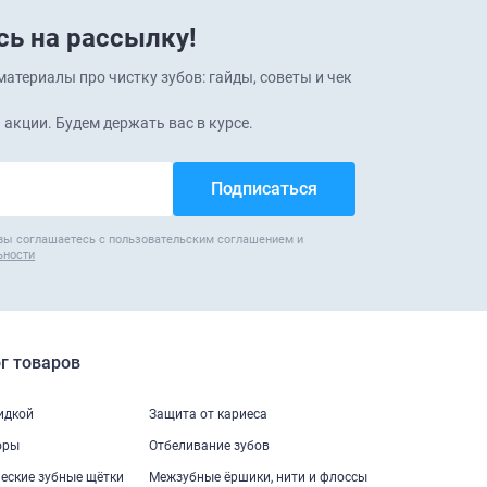
ь на рассылку!
атериалы про чистку зубов: гайды, советы и чек
 акции. Будем держать вас в курсе.
вы соглашаетесь с пользовательским соглашением и
ьности
г товаров
кидкой
Защита от кариеса
оры
Отбеливание зубов
еские зубные щётки
Межзубные ёршики, нити и флоссы