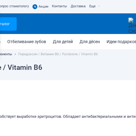
опрос стоматологу
Контакты
Доставка
Еще
%
Акции
талог
а
Отбеливание зубов
Для детей
Для дёсен
Идеи подарко
поненты
Пиридоксин / Витамин B6 / Pyridoxine / Vitamin B6
 / Vitamin B6
собствует выработке эритроцитов. Обладает антибактериальными и ан