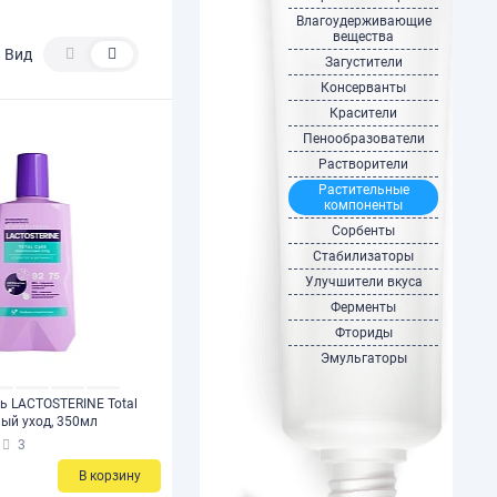
Влагоудерживающие
вещества
Вид
Загустители
Консерванты
Красители
Пенообразователи
Растворители
Растительные
компоненты
Сорбенты
Стабилизаторы
Улучшители вкуса
Ферменты
Фториды
Эмульгаторы
ь LACTOSTERINE Total
ный уход, 350мл
3
В корзину