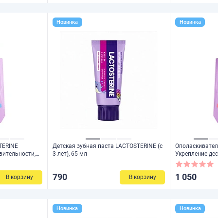
Новинка
Новинка
TERINE
Детская зубная паста LACTOSTERINE (с
Ополаскивател
твительности,
3 лет), 65 мл
Укрепление дес
790
1 050
В корзину
В корзину
Новинка
Новинка