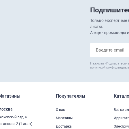
Подпишитес
Только экспертные м
листы.
А еще - промокоды и
Нажимая «Подписаться» 
политикой конфиденциал
Магазины
Покупателям
Катало
Москва
О нас
Всё со с
есковский пер, 4
Магазины
Ирригат
аганская, 2 (1 этаж)
Доставка
Электрич