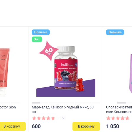
Новинка
Новинка
Хит
octor Slon
Мармелад Ksilibon Ягодный микс, 60
Ополаскивател
шт.
care Комплекс
9
600
1 050
В корзину
В корзину