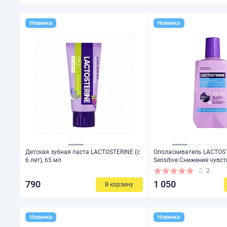
Новинка
Новинка
Детская зубная паста LACTOSTERINE (с
Ополаскиватель LACTOS
6 лет), 65 мл
Sensitive Снижение чувс
350мл
2
790
1 050
В корзину
Новинка
Новинка