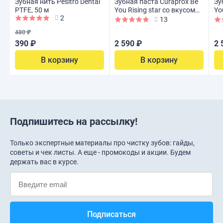
Зубная нить Pesitro Dental
Зубная паста Curaprox Be
Зу
PTFE, 50 м
You Rising star со вкусом
Yo
2
грейпфрута и бергамота
яб
13
60 мл
480 ₽
390 ₽
2 590 ₽
2 
В корзину
В корзину
Подпишитесь на рассылку!
Только экспертные материалы про чистку зубов: гайды,
советы и чек листы. А еще - промокоды и акции. Будем
держать вас в курсе.