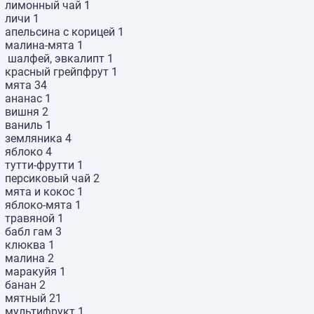
лимонный чай
1
личи
1
апельсина с корицей
1
малина-мята
1
шалфей, эвкалипт
1
красный грейпфрут
1
мята
34
ананас
1
вишня
2
ваниль
1
земляника
4
яблоко
4
тутти-фрутти
1
персиковый чай
2
мята и кокос
1
яблоко-мята
1
травяной
1
бабл гам
3
клюква
1
малина
2
маракуйя
1
банан
2
мятный
21
мультифрукт
1