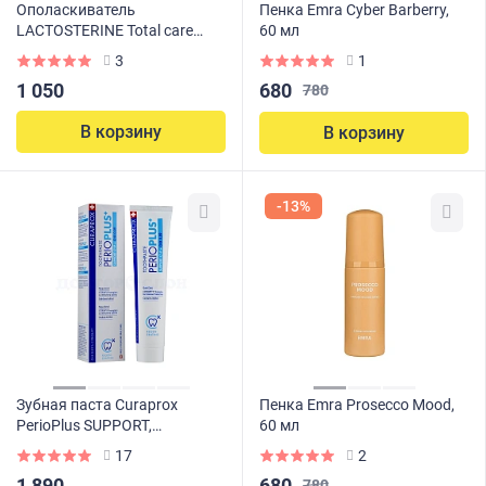
Ополаскиватель
Пенка Emra Cyber Barberry,
LACTOSTERINE Total care
60 мл
Комплексный уход, 350мл
3
1
680
1 050
780
В корзину
В корзину
-13%
Зубная паста Curaprox
Пенка Emra Prosecco Mood,
PerioPlus SUPPORT,
60 мл
хлоргексидин 0,09% 75 мл
17
2
680
1 890
780