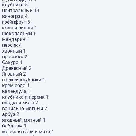
клубника
5
нейтральный
13
виноград
4
грейпфрут
5
кола и вишня
1
шоколадный
1
мандарин
1
персик
4
хвойный
1
просекко
2
Сакура
1
Древесный
2
Ягодный
2
свежей клубники
1
крем-сода
1
календула
1
клубника и персик
1
сладкая мята
2
ванильно-мятный
2
арбуз
2
ягодный, мятный
1
бабл-гам
1
морская соль и мята
1