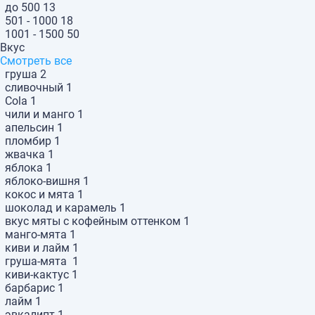
до 500
13
501 - 1000
18
1001 - 1500
50
Вкус
Смотреть все
груша
2
сливочный
1
Cola
1
чили и манго
1
апельсин
1
пломбир
1
жвачка
1
яблока
1
яблоко-вишня
1
кокос и мята
1
шоколад и карамель
1
вкус мяты с кофейным оттенком
1
манго-мята
1
киви и лайм
1
груша-мята
1
киви-кактус
1
барбарис
1
лайм
1
эвкалипт
1