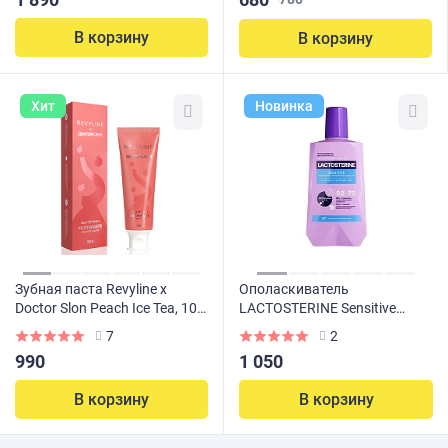
В корзину
В корзину
Хит
Новинка
Зубная паста Revyline x
Ополаскиватель
Doctor Slon Peach Ice Tea, 100
LACTOSTERINE Sensitive
г
Снижение чувствительности,
7
2
350мл
990
1 050
В корзину
В корзину