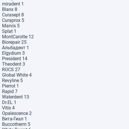
miradent
1
Blanx
8
Curasept
8
Curaprox
5
Marvis
5
Splat
1
MontCarotte
12
Biorepair
25
Альбадент
1
Elgydium
3
President
14
Theodent
3
ROCS
27
Global White
4
Revyline
5
Pierrot
1
Rapid
7
Waterdent
13
Dr.EL
1
Vitis
4
Opalescence
2
Вита-Гиал
1
Buccotherm
5