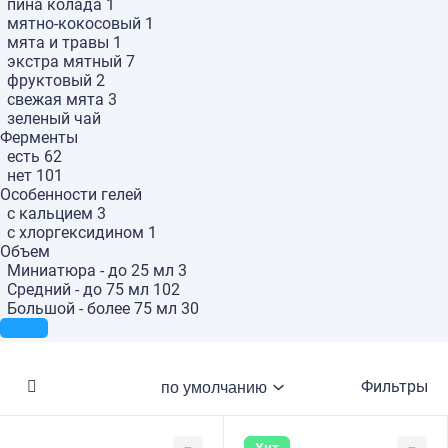
пина колада
1
мятно-кокосовый
1
мята и травы
1
экстра мятный
7
фруктовый
2
свежая мята
3
зеленый чай
Ферменты
есть
62
нет
101
Особенности гелей
с кальцием
3
с хлоргексидином
1
Объем
Миниатюра - до 25 мл
3
Средний - до 75 мл
102
Большой - более 75 мл
30
Фильтры