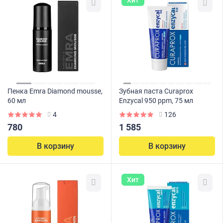
Хит
Пенка Emra Diamond mousse,
Зубная паста Curaprox
60 мл
Enzycal 950 ppm, 75 мл
4
126
780
1 585
В корзину
В корзину
Хит