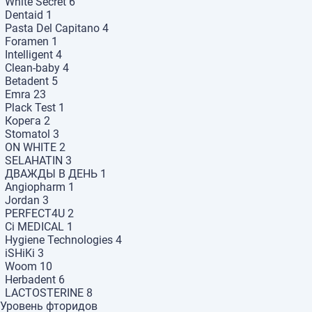
White Secret
6
Dentaid
1
Pasta Del Capitano
4
Foramen
1
Intelligent
4
Clean-baby
4
Betadent
5
Emra
23
Plack Test
1
Корега
2
Stomatol
3
ON WHITE
2
SELAHATIN
3
ДВАЖДЫ В ДЕНЬ
1
Angiopharm
1
Jordan
3
PERFECT4U
2
Ci MEDICAL
1
Hygiene Technologies
4
iSHiKi
3
Woom
10
Herbadent
6
LACTOSTERINE
8
Уровень фторидов