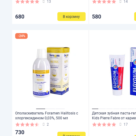
мл
13
14
680
580
В корзину
-24%
Ополаскиватель Foramen Halitosis с
Детская зубная паста-ге
хлоргексидином 0,03%, 500 мл
Kids Pierre Fabre от кари
свежей клубники (от 3 до 
2
17
730