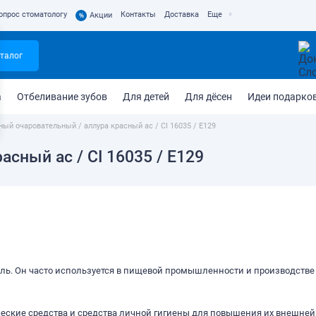
опрос стоматологу
Контакты
Доставка
Еще
%
Акции
талог
а
Отбеливание зубов
Для детей
Для дёсен
Идеи подарко
ный очаровательный / аллура красный ас / CI 16035 / Е129
сный ас / CI 16035 / Е129
ль. Он часто используется в пищевой промышленности и производстве
ические средства и средства личной гигиены для повышения их внешне