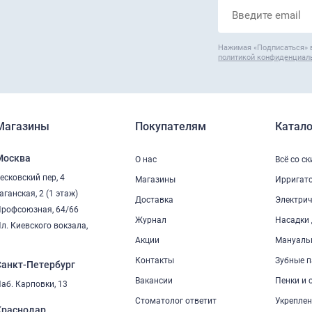
Нажимая «Подписаться» 
политикой конфиденциал
Магазины
Покупателям
Катало
Москва
О нас
Всё со с
есковский пер, 4
Магазины
Ирригат
аганская, 2 (1 этаж)
Доставка
Электрич
рофсоюзная, 64/66
Журнал
Насадки 
л. Киевского вокзала,
2
Акции
Мануаль
Контакты
Зубные п
Санкт-Петербург
Вакансии
Пенки и 
аб. Карповки, 13
Стоматолог ответит
Укреплен
Краснодар