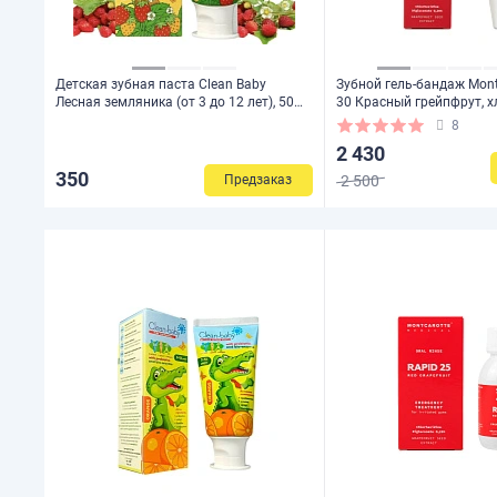
Детская зубная паста Clean Baby
Зубной гель-бандаж Mont
Лесная земляника (от 3 до 12 лет), 50
30 Красный грейпфрут, х
мл
0,3%, 30 мл
8
2 430
350
2 500
Предзаказ