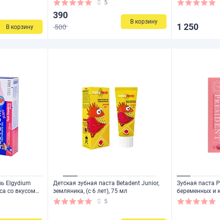
имбирем), 400 мл
мл
5
390
В корзину
1 250
500
В корзину
ль Elgydium
Детская зубная паста Betadent Junior,
Зубная паста P
еса со вкусом
земляника, (с 6 лет), 75 мл
беременных и 
6 лет), 50 мл
5