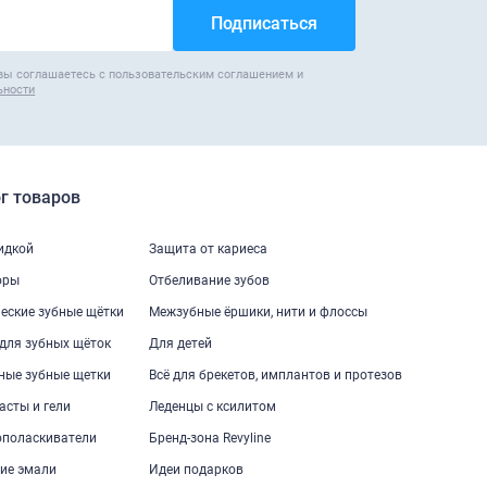
вы соглашаетесь с пользовательским соглашением и
ьности
г товаров
кидкой
Защита от кариеса
оры
Отбеливание зубов
еские зубные щётки
Межзубные ёршики, нити и флоссы
для зубных щёток
Для детей
ные зубные щетки
Всё для брекетов, имплантов и протезов
асты и гели
Леденцы с ксилитом
ополаскиватели
Бренд-зона Revyline
ие эмали
Идеи подарков