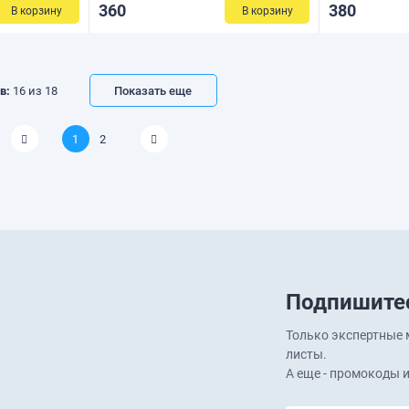
360
380
В корзину
В корзину
в:
16
из
18
Показать еще
1
2
Подпишитес
Только экспертные м
листы.
А еще - промокоды и