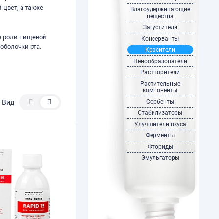
 цвет, а также
Влагоудерживающие
вещества
Загустители
 в роли пищевой
Консерванты
оболочки рта.
Красители
Пенообразователи
Растворители
Растительные
компоненты
Вид
Сорбенты
Стабилизаторы
Улучшители вкуса
Ферменты
Фториды
Эмульгаторы