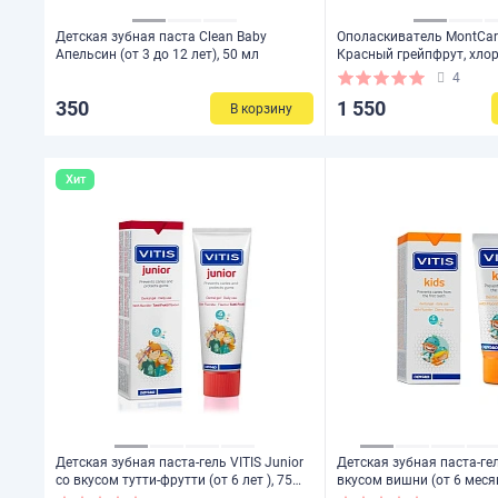
Детская зубная паста Clean Baby
Ополаскиватель MontCar
Апельсин (от 3 до 12 лет), 50 мл
Красный грейпфрут, хло
0,25% 100 мл
4
350
1 550
В корзину
Хит
Детская зубная паста-гель VITIS Junior
Детская зубная паста-гел
со вкусом тутти-фрутти (от 6 лет ), 75
вкусом вишни (от 6 месяц