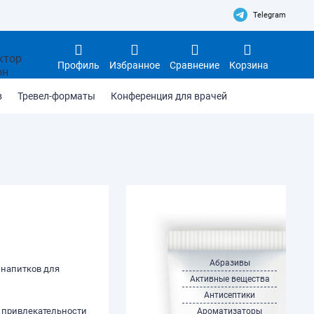
Telegram
Профиль
Избранное
Сравнение
Корзина
в
Тревел-форматы
Конференция для врачей
Абразивы
 напитков для
Активные вещества
Антисептики
й привлекательности
Ароматизаторы