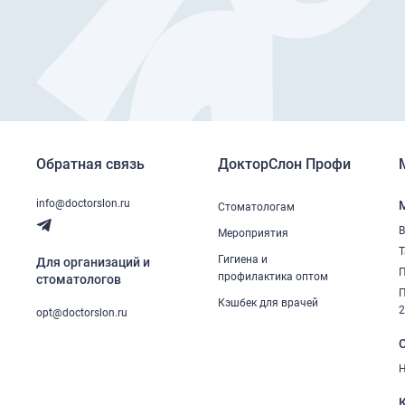
Обратная связь
ДокторСлон Профи
info@doctorslon.ru
Стоматологам
В
Мероприятия
Т
Гигиена и
Для организаций и
П
профилактика оптом
стоматологов
П
Кэшбек для врачей
opt@doctorslon.ru
Н