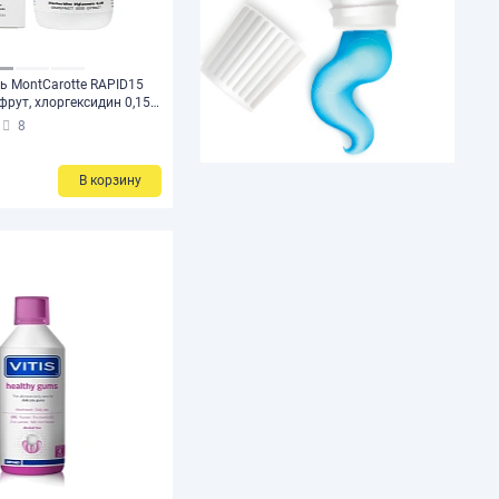
ь MontCarotte RAPID15
фрут, хлоргексидин 0,15%
8
В корзину