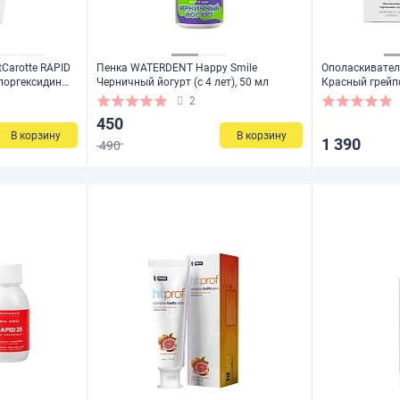
Carotte RAPID
Пенка WATERDENT Happy Smile
Ополаскивател
лоргексидин
Черничный йогурт (с 4 лет), 50 мл
Красный грейп
200 мл
2
450
В корзину
В корзину
1 390
490