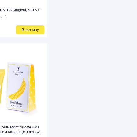
 VITIS Gingival, 500 мл
1
В корзину
 гель MontCarotte Kids
усом банана (с 0 лет), 40