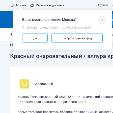
Журнал
В
Москва
Бесплатная доставка
Ваше местоположение
Москва
?
Ка
От выбора города зависит стоимость доставки
Ежедневный уход
Укрепление эмали
Защита от кариес
Да
Выбрать другой город
Главная
Узнайте, что в составе вашей зубной пасты
Красители
Крас
Красный очаровательный / аллура кра
Безопасный
Красный очаровательный или Е129 — синтетический красите
придания ярко-красного или розового цвета.
Кроме того, этот краситель добавляют в различные космет