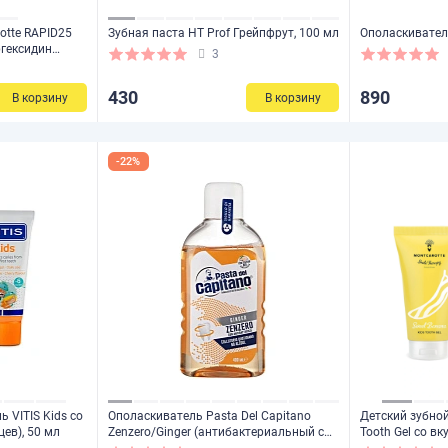
otte RAPID25
Зубная паста HT Prof Грейпфрут, 100 мл
Ополаскиватель
ргексидин
3
430
890
В корзину
В корзину
-22%
ь VITIS Kids со
Ополаскиватель Pasta Del Capitano
Детский зубной
ев), 50 мл
Zenzero/Ginger (антибактериальный с
Tooth Gel со вк